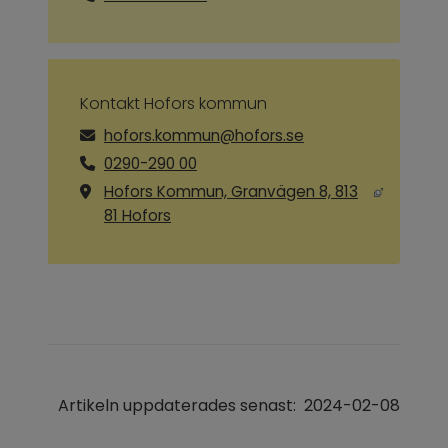
Kontakt Hofors kommun
hofors.kommun@hofors.se
0290-290 00
Hofors Kommun, Granvägen 8, 813
Länk till annan webbplats, öppnas i ny
81 Hofors
Artikeln uppdaterades senast:
2024-02-08