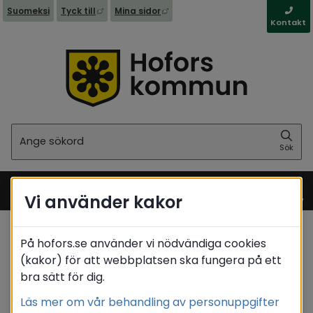
Länk till annan webbplats, öppnas i nytt fönst
Länk till annan webbplats, öppna
Suomeksi
Tyck till
Mina sidor
Kontakt
Sök
Sök
Vi använder kakor
Meny
På hofors.se använder vi nödvändiga cookies
Startsida
/
Stöd & omsorg
(kakor) för att webbplatsen ska fungera på ett
Omsorg för personer med
/
bra sätt för dig.
funktionsnedsättning
/
Gruppbostaden Orion
Läs mer om vår behandling av personuppgifter