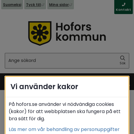
Länk till annan webbplats, öppnas i nytt fönst
Länk till annan webbplats, öppna
Suomeksi
Tyck till
Mina sidor
Kontakt
Sök
Sök
Vi använder kakor
Meny
På hofors.se använder vi nödvändiga cookies
Startsida
/
Barn & utbildning
(kakor) för att webbplatsen ska fungera på ett
/
Elevhälsa & stöd
bra sätt för dig.
Translate
Läs mer om vår behandling av personuppgifter