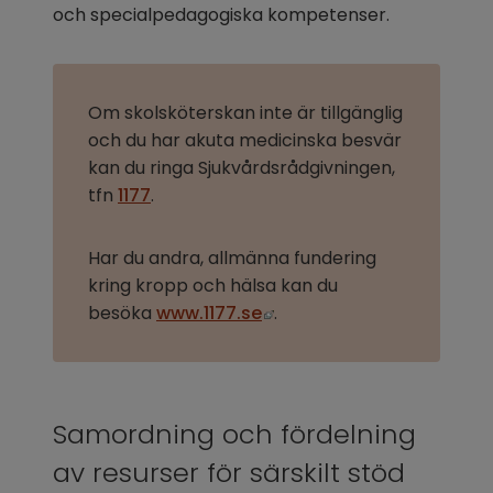
och specialpedagogiska kompetenser.
Om skolsköterskan inte är tillgänglig 
och du har akuta medicinska besvär 
kan du ringa Sjukvårdsrådgivningen, 
tfn 
1177
.
Har du andra, allmänna fundering 
kring kropp och hälsa kan du 
Länk till annan webbplats
besöka 
www.1177.se
.
Samordning och fördelning 
av resurser för särskilt stöd