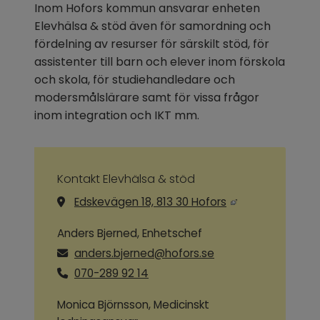
Inom Hofors kommun ansvarar enheten 
Elevhälsa & stöd även för samordning och 
fördelning av resurser för särskilt stöd, för 
assistenter till barn och elever inom förskola 
och skola, för studiehandledare och 
modersmålslärare samt för vissa frågor 
inom integration och IKT mm.
Kontakt Elevhälsa & stöd
Länk till annan we
Edskevägen 18, 813 30 Hofors
Anders Bjerned, Enhetschef
anders.bjerned@hofors.se
070-289 92 14
Monica Björnsson, Medicinskt