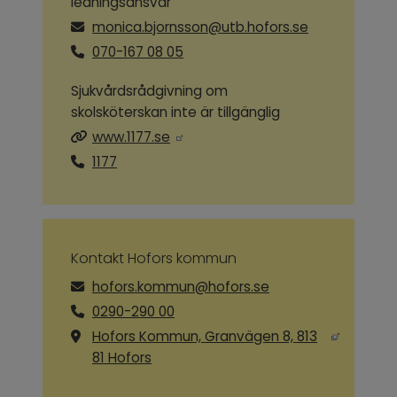
ledningsansvar
monica.bjornsson@utb.hofors.se
070-167 08 05
Sjukvårdsrådgivning om
skolsköterskan inte är tillgänglig
Länk till annan webbplats.
www.1177.se
1177
Kontakt Hofors kommun
hofors.kommun@hofors.se
0290-290 00
Hofors Kommun, Granvägen 8, 813
Länk till annan webbplats, öppnas i ny
81 Hofors