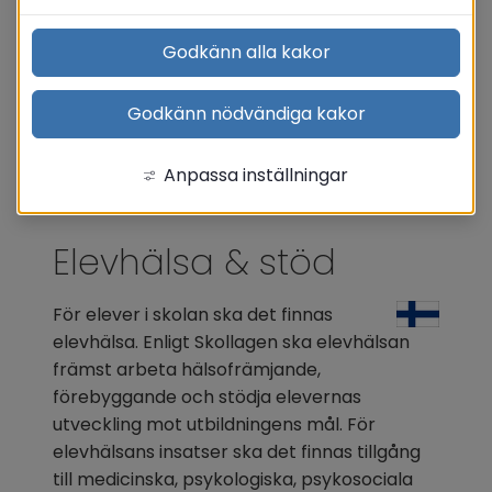
Godkänn alla kakor
Godkänn nödvändiga kakor
Anpassa inställningar
Elevhälsa & stöd
För elever i skolan ska det finnas 
elevhälsa. Enligt Skollagen ska elevhälsan 
främst arbeta hälsofrämjande, 
förebyggande och stödja elevernas 
utveckling mot utbildningens mål. För 
elevhälsans insatser ska det finnas tillgång 
till medicinska, psykologiska, psykosociala 