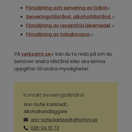
Länk till
Försäljning och servering av folköl
Länk ti
Serveringstillstånd, alkoholtillstånd 
Länk ti
Försäljning av receptfria läkemedel 
Länk till annan 
Försäljning av tobaksvaror
Länk till annan webbplats, öppnas
På 
verksamt.se
 kan du ta reda på om du 
behöver andra tillstånd eller ska lämna 
uppgifter till andra myndigheter.
Kontakt Serveringstillstånd
Ann-Sofie Karlstedt,
Alkoholhandläggare
ann-sofie.karlstedt@hofors.se
026-24 15 73