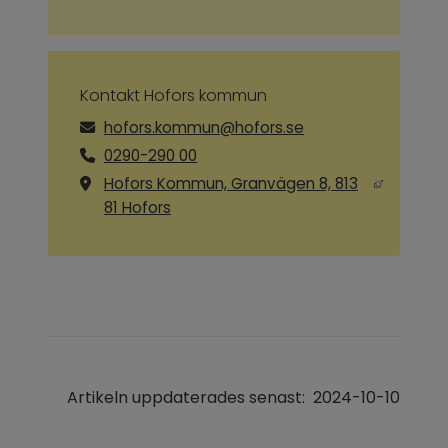
Kontakt Hofors kommun
hofors.kommun@hofors.se
0290-290 00
Hofors Kommun, Granvägen 8, 813
Länk till annan webbplats, öppnas i ny
81 Hofors
Artikeln uppdaterades senast:
2024-10-10