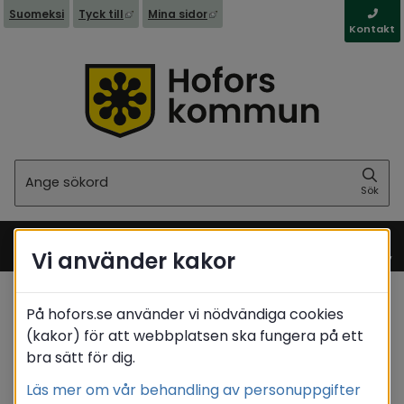
Länk till annan webbplats, öppnas i nytt fönst
Länk till annan webbplats, öppna
Suomeksi
Tyck till
Mina sidor
Kontakt
Sök
Sök
Vi använder kakor
Meny
På hofors.se använder vi nödvändiga cookies
Startsida
/
Näringsliv
/
Serveringstillstånd
(kakor) för att webbplatsen ska fungera på ett
/
Tillstånd, regler och tillsyn
bra sätt för dig.
Translate
Läs mer om vår behandling av personuppgifter