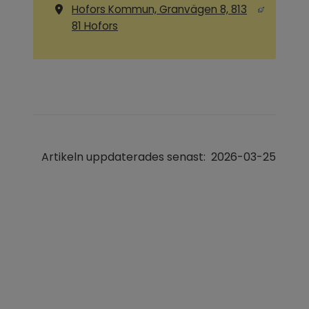
Hofors Kommun, Granvägen 8, 813
Länk till annan webbplats, öppnas i ny
81 Hofors
Artikeln uppdaterades senast:
2026-03-25