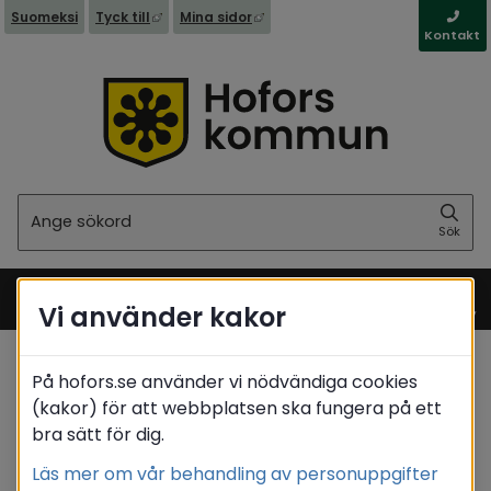
Länk till annan webbplats, öppnas i nytt fönst
Länk till annan webbplats, öppna
Suomeksi
Tyck till
Mina sidor
Kontakt
Sök
Sök
Vi använder kakor
Meny
Startsida
/
Boende & miljö
På hofors.se använder vi nödvändiga cookies
/
Bygga nytt, ändra eller riva
(kakor) för att webbplatsen ska fungera på ett
Translate
bra sätt för dig.
Läs mer om vår behandling av personuppgifter