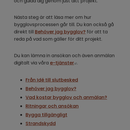
och guida dig genom just ditt projekt.
Nästa steg är att läsa mer om hur 
bygglovsprocessen går till. Du kan också gå 
direkt till 
Behöver jag bygglov?
 för att ta 
reda på vad som gäller för ditt projekt.
Du kan lämna in ansökan och även anmälan 
Länk till annan webbpl
digitalt via våra 
e-tjänster
.
Från Idé till slutbesked
Behöver jag bygglov?
Vad kostar bygglov och anmälan?
Ritningar och ansökan
Bygga tillgängligt
Strandskydd