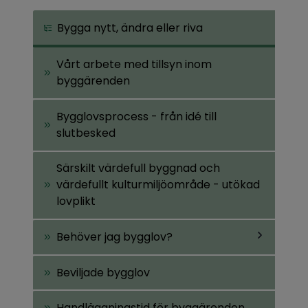
Bygga nytt, ändra eller riva
Vårt arbete med tillsyn inom
byggärenden
Bygglovsprocess - från idé till
slutbesked
Särskilt värdefull byggnad och
värdefullt kulturmiljöområde - utökad
lovplikt
Behöver jag bygglov?
Undersidor
Beviljade bygglov
för
Behöver
jag
Handläggningstid för byggärenden