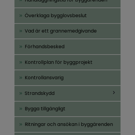
bygglov?
Överklaga bygglovsbeslut
Vad är ett grannemedgivande
Förhandsbesked
Kontrollplan för byggprojekt
Kontrollansvarig
Strandskydd
Undersidor
Bygga tillgängligt
för
Strandskyd
Ritningar och ansökan i byggärenden