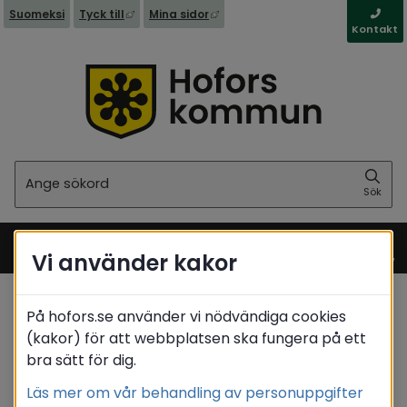
Länk till annan webbplats, öppnas i nytt fönst
Länk till annan webbplats, öppna
Suomeksi
Tyck till
Mina sidor
Kontakt
Sök
Sök
Vi använder kakor
Meny
På hofors.se använder vi nödvändiga cookies
Startsida
/
Kommun & politik
/
Politik
(kakor) för att webbplatsen ska fungera på ett
/
Förtroendevalda
/
Matrikel
bra sätt för dig.
/
Andersson Ingrid
Läs mer om vår behandling av personuppgifter
Translate