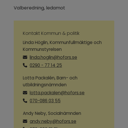
Valberedning, ledamot
Kontakt Kommun & politik
Linda Höglin, Kommunfullmäktige och
Kommunstyrelsen
linda.hoglin@hofors.se
0290 - 77 14 25
Lotta Packalén, Barn- och
utbildningsnämnden
lotta.packalen@hofors.se
070-086 03 55
Andy Neby, Socialnämnden
andy.neby@hofors.se