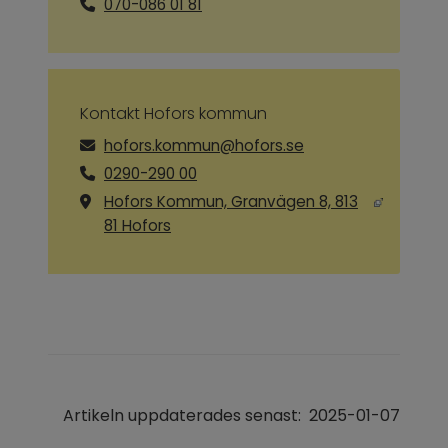
070-086 01 81
Kontakt Hofors kommun
hofors.kommun@hofors.se
0290-290 00
Hofors Kommun, Granvägen 8, 813
Länk till annan webbplats, öppnas i ny
81 Hofors
Artikeln uppdaterades senast:
2025-01-07