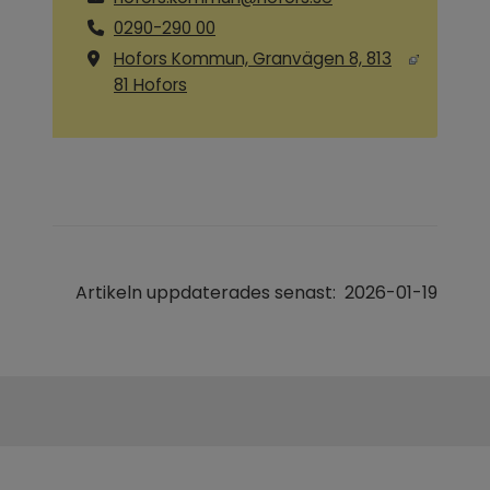
0290-290 00
Hofors Kommun, Granvägen 8, 813
Länk till annan webbplats, öppnas i ny
81 Hofors
Artikeln uppdaterades senast:
2026-01-19