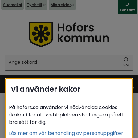
Länk till annan webbplats, öppnas i nytt fönst
Länk till annan webbplats, öppna
Suomeksi
Tyck till
Mina sidor
Kontakt
Sök
Sök
Vi använder kakor
Meny
På hofors.se använder vi nödvändiga cookies
Startsida
/
Stöd & omsorg
(kakor) för att webbplatsen ska fungera på ett
/
Stöd tillbaka till arbetslivet
bra sätt för dig.
/
Haga trädgårdar
/
Vad arbetar deltagarna med i växthuset?
Läs mer om vår behandling av personuppgifter