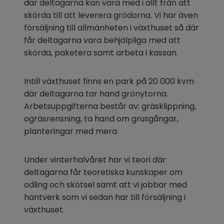
där deltagarna kan vara med i allt från att 
skörda till att leverera grödorna. Vi har även 
försäljning till allmänheten i växthuset så där 
får deltagarna vara behjälpliga med att 
skörda, paketera samt arbeta i kassan.
Intill växthuset finns en park på 20 000 kvm 
där deltagarna tar hand grönytorna. 
Arbetsuppgifterna består av: gräsklippning, 
ogräsrensning, ta hand om grusgångar, 
planteringar med mera.
Under vinterhalvåret har vi teori där 
deltagarna får teoretiska kunskaper om 
odling och skötsel samt att vi jobbar med 
hantverk som vi sedan har till försäljning i 
växthuset.