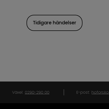
Tidigare händelser
Växel:
0290-290 00
E-post:
hofors.