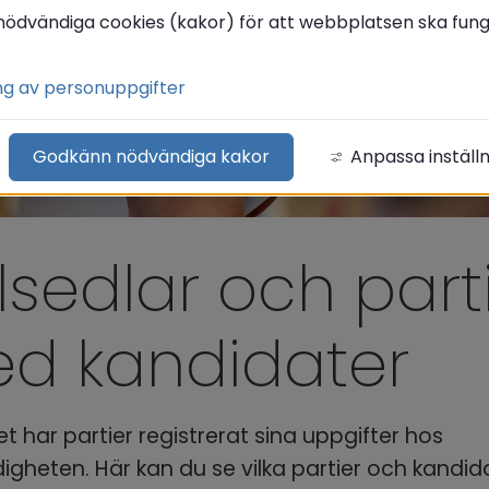
nödvändiga cookies (kakor) för att webbplatsen ska funge
ng av personuppgifter
Godkänn nödvändiga kakor
Anpassa inställ
lsedlar och parti
d kandidater
et har partier registrerat sina uppgifter hos 
gheten. Här kan du se vilka partier och kandida