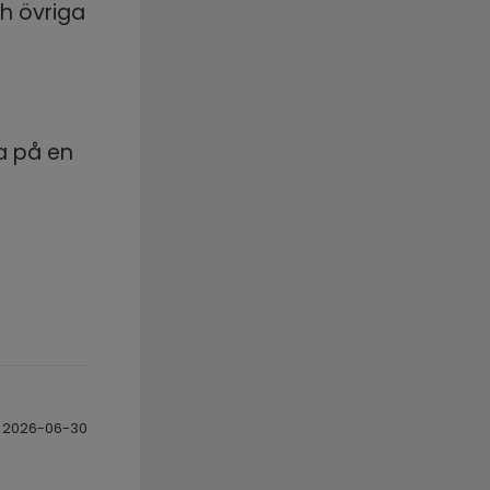
h övriga 
ats, öppnas i nytt fönster.
a på en 
ppnas i nytt fönster.
2026-06-30