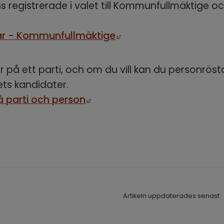
s registrerade i valet till Kommunfullmäktige oc
Länk till annan webbpl
ar - Kommunfullmäktige
r på ett parti, och om du vill kan du personröst
ets kandidater.
Länk till annan webbplats, ö
å parti och person
Artikeln uppdaterades senast: