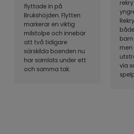
rekry
flyttade in på
yngr
Brukshöjden. Flytten
Rekr
markerar en viktig
både
milstolpe och innebär
barn
att två tidigare
men s
särskilda boenden nu
utstr
har samlats under ett
via 
och samma tak.
spel