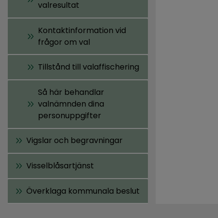
valresultat
Kontaktinformation vid
frågor om val
Tillstånd till valaffischering
Så här behandlar
valnämnden dina
personuppgifter
Vigslar och begravningar
Visselblåsartjänst
Överklaga kommunala beslut