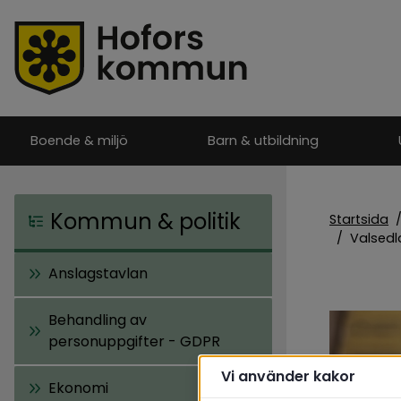
Boende & miljö
Barn & utbildning
Kommun & politik
Startsida
/
Valsedl
Anslagstavlan
Behandling av
personuppgifter - GDPR
Vi använder kakor
Ekonomi