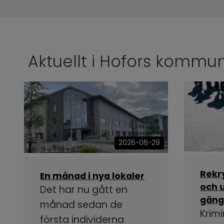
Aktuellt i Hofors kommu
2026-06-29
Rekr
En månad i nya lokaler
och u
Det har nu gått en
gäng
månad sedan de
Krimi
första individerna