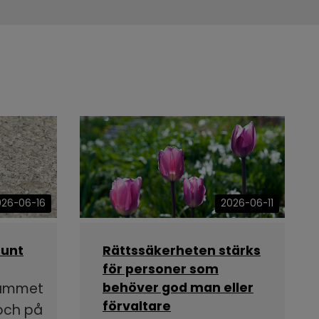
026-06-16
2026-06-11
runt
Rättssäkerheten stärks
för personer som
rammet
behöver god man eller
förvaltare
 och på