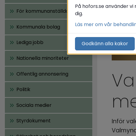
På hofors.se använder vi 
För kommunanställda
dig.
Läs mer om vår behandli
Kommunala bolag
Lediga jobb
Godkänn alla kakor
Nationella minoriteter
Va
Offentlig annonsering
Politik
me
Sociala medier
Inför val
Styrdokument
Valmyndi