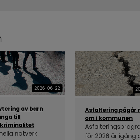
n
2026-06-22
2
ytering av barn
Asfaltering pågår 
nga till
om i kommunen
kriminalitet
Asfalteringsprog
nella nätverk
för 2026 är igång