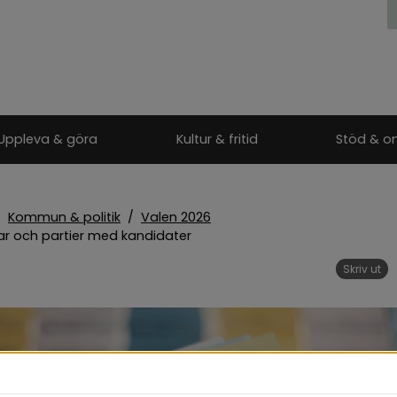
Uppleva & göra
Kultur & fritid
Stöd & o
/
Kommun & politik
/
Valen 2026
ar och partier med kandidater
Skriv ut