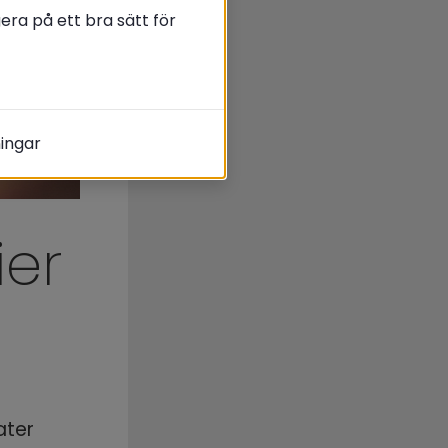
ra på ett bra sätt för
ningar
er 
ter 