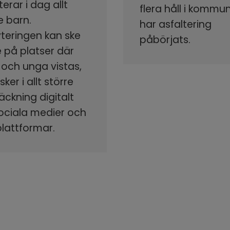
terar i dag allt
flera håll i kommu
e barn.
har asfaltering
yteringen kan ske
påbörjats.
 på platser där
 och unga vistas,
ker i allt större
äckning digitalt
sociala medier och
plattformar.