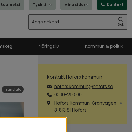
Länk till annan webbplats, öppnas i nytt
Länk till annan webbpl
Suomeksi
Tyck till
Mina sidor
Kontakt
Sök
Sök
msorg
Näringsliv
Kommun & politik
Kontakt Hofors kommun
hofors.kommun@hofors.se
Translate
0290-290 00
Hofors Kommun, Granvägen
Länk till annan webbp
8, 813 81 Hofors