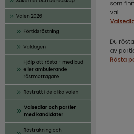
Säkerhet och beredskap
som finn
val.
Valen 2026
Valsedl
Förtidsröstning
Du rösta
Valdagen
av parti
Rösta p
Hjälp att rösta - med bud
eller ambulerande
röstmottagare
Rösträtt i de olika valen
Valsedlar och partier
med kandidater
Rösträkning och