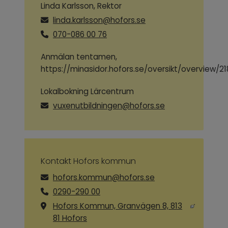
Linda Karlsson, Rektor
linda.karlsson@hofors.se
070-086 00 76
Anmälan tentamen,
https://minasidor.hofors.se/oversikt/overview/21
Lokalbokning Lärcentrum
vuxenutbildningen@hofors.se
Kontakt Hofors kommun
hofors.kommun@hofors.se
0290-290 00
Hofors Kommun, Granvägen 8, 813
Länk till annan webbplats, öppnas i ny
81 Hofors