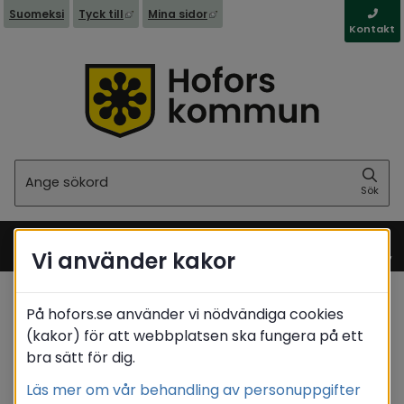
Länk till annan webbplats, öppnas i nytt fönst
Länk till annan webbplats, öppna
Suomeksi
Tyck till
Mina sidor
Kontakt
Sök
Sök
Vi använder kakor
Meny
På hofors.se använder vi nödvändiga cookies
Startsida
/
Barn & utbildning
/
Lärcentrum
(kakor) för att webbplatsen ska fungera på ett
bra sätt för dig.
Translate
Läs mer om vår behandling av personuppgifter