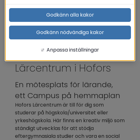
Godkänn alla kakor
Godkänn nödvändiga kakor
Anpassa inställningar
Lärcentrum i Hofors
En mötesplats för lärande, 
ett Campus på hemmaplan
Hofors Lärcentrum är till för dig som 
studerar på högskola/universitet eller 
yrkeshögskola. Här finns en kreativ miljö som 
ständigt utvecklas för att stödja 
eftergymnasiala studier och vara en social 