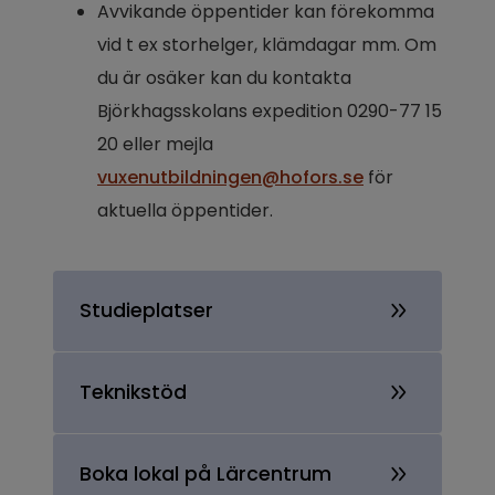
Avvikande öppentider kan förekomma 
vid t ex storhelger, klämdagar mm. Om 
du är osäker kan du kontakta 
Björkhagsskolans expedition 0290-77 15 
20 eller mejla 
vuxenutbildningen@hofors.se
 för 
aktuella öppentider.
Studieplatser
Teknikstöd
Boka lokal på Lärcentrum