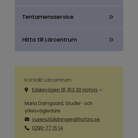
Tentamensservice
Hitta till Lärcentrum
Kontakt Lärcentrum
Länk till annan we
Edskevägen 18, 813 30 Hofors
Maria Damgaard, Studie- och
yrkesvägledare
vuxenutbildningen@hofors.se
0290-77 15 14