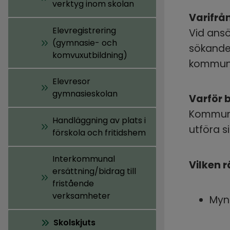
verktyg inom skolan
Varifrå
Elevregistrering
Vid ansö
(gymnasie- och
sökande 
komvuxutbildning)
kommunen
Elevresor
gymnasieskolan
Varför 
Kommune
Handläggning av plats i
utföra s
förskola och fritidshem
Interkommunal
Vilken 
ersättning/bidrag till
fristående
verksamheter
Mynd
Skolskjuts