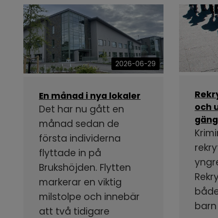
2026-06-29
Rekr
En månad i nya lokaler
och u
Det har nu gått en
gäng
månad sedan de
Krimi
första individerna
rekry
flyttade in på
yngr
Brukshöjden. Flytten
Rekr
markerar en viktig
både
milstolpe och innebär
barn
att två tidigare