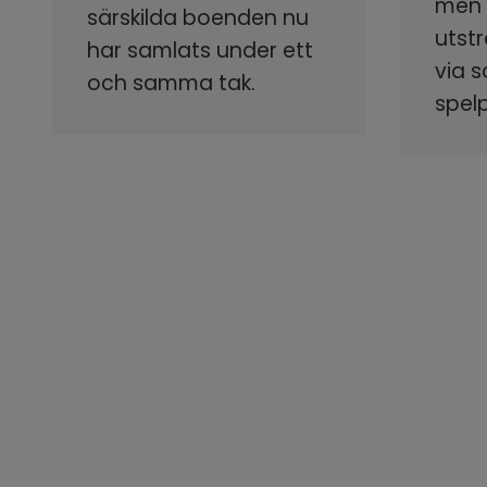
men s
särskilda boenden nu
utstr
har samlats under ett
via 
och samma tak.
spel