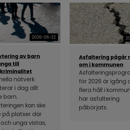
2026-06-22
2
ytering av barn
Asfaltering pågår 
nga till
om i kommunen
kriminalitet
Asfalteringsprog
nella nätverk
för 2026 är igång
terar i dag allt
flera håll i kommu
e barn.
har asfaltering
yteringen kan ske
påbörjats.
 på platser där
 och unga vistas,