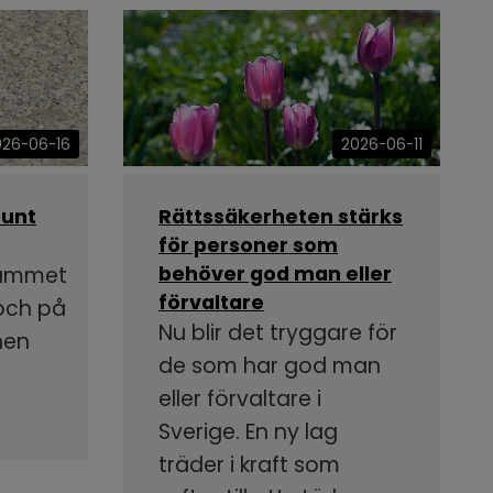
026-06-16
2026-06-11
runt
Rättssäkerheten stärks
för personer som
rammet
behöver god man eller
förvaltare
 och på
Nu blir det tryggare för
nen
de som har god man
eller förvaltare i
Sverige. En ny lag
träder i kraft som