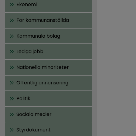
Ekonomi
För kommunanställda
Kommunala bolag
Lediga jobb
Nationella minoriteter
Offentlig annonsering
Politik
Sociala medier
Styrdokument