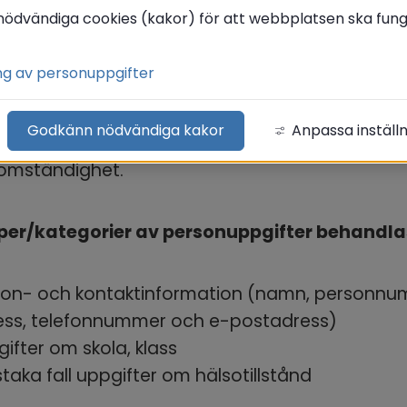
nödvändiga cookies (kakor) för att webbplatsen ska funge
kollagen har elever i förskoleklass, grundskola, 
ng av personuppgifter
la och anpassad gymnasieskola rätt till skolsk
hövs med hänsyn till färdvägens längd, 
Godkänn nödvändiga kakor
Anpassa inställ
rhållanden, elevens funktionsnedsättning eller a
 omständighet.
yper/kategorier av personuppgifter behandla
son- och kontaktinformation (namn, personnum
ess, telefonnummer och e-postadress)
ifter om skola, klass
staka fall uppgifter om hälsotillstånd