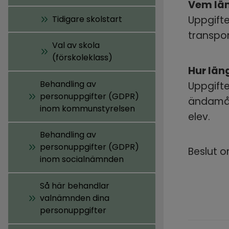
Vem läm
Tidigare skolstart
Uppgifte
transpor
Val av skola
(förskoleklass)
Hur län
Behandling av
Uppgifte
personuppgifter (GDPR)
ändamåle
inom kommunstyrelsen
elev.
Behandling av
personuppgifter (GDPR)
Beslut o
inom socialnämnden
Så här behandlar
valnämnden dina
personuppgifter