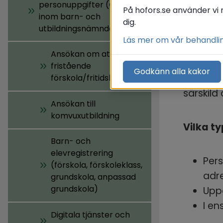
personuppgifter (GDPR)
På hofors.se använder vi 
inom barn- och
dig.
utbildningsnämnden
Enligt s
Läs mer om vår behandli
grundsko
Ansökan om att starta
detta be
fristående
Godkänn alla kakor
trafikfö
förskola/fritidshem
särskild
Ansökan till
komvuxutbildning
Vilka t
Barn- och
elevregistrering
Per
(förskola, förskoleklass,
adr
grundskola, anpassad
grundskola)
Uppg
I en
Digitala tjänster och