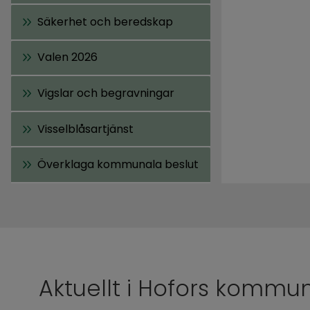
Säkerhet och beredskap
Valen 2026
Vigslar och begravningar
Visselblåsartjänst
Överklaga kommunala beslut
Aktuellt i Hofors kommu