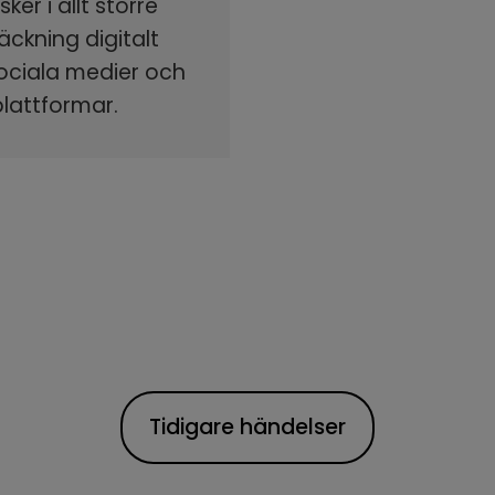
ker i allt större
äckning digitalt
sociala medier och
plattformar.
Tidigare händelser