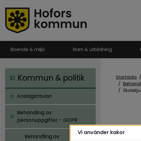
Boende & miljö
Barn & utbildning
Kommun & politik
Startsida
/
Behandl
/
Skolskju
Anslagstavlan
Behandling av
personuppgifter - GDPR
Sko
Vi använder kakor
Behandling av