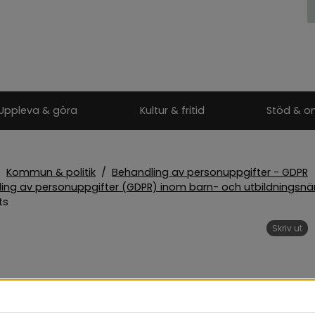
Uppleva & göra
Kultur & fritid
Stöd & o
/
Kommun & politik
/
Behandling av personuppgifter - GDPR
ing av personuppgifter (GDPR) inom barn- och utbildnings
ts
Skriv ut
lskjuts