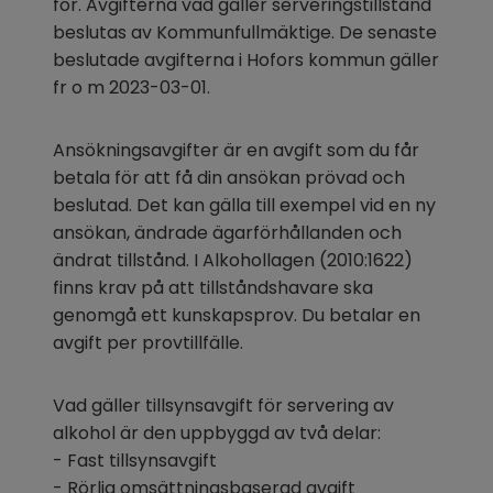
för. Avgifterna vad gäller serveringstillstånd 
beslutas av Kommunfullmäktige. De senaste 
beslutade avgifterna i Hofors kommun gäller 
fr o m 2023-03-01.
Ansökningsavgifter är en avgift som du får 
betala för att få din ansökan prövad och 
beslutad. Det kan gälla till exempel vid en ny 
ansökan, ändrade ägarförhållanden och 
ändrat tillstånd. I Alkohollagen (2010:1622) 
finns krav på att tillståndshavare ska 
genomgå ett kunskapsprov. Du betalar en 
avgift per provtillfälle.
Vad gäller tillsynsavgift för servering av 
alkohol är den uppbyggd av två delar:
- Fast tillsynsavgift
- Rörlig omsättningsbaserad avgift