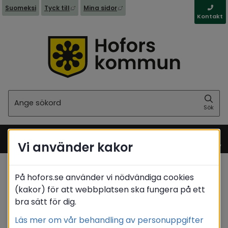
Länk till annan webbplats, öppnas i nytt fönst
Länk till annan webbplats, öppna
Suomeksi
Tyck till
Mina sidor
Kontakt
Sök
Sök
Vi använder kakor
Meny
På hofors.se använder vi nödvändiga cookies
Startsida
/
Näringsliv
/
Serveringstillstånd
(kakor) för att webbplatsen ska fungera på ett
/
Att söka serveringstillstånd
/
Avgifter
bra sätt för dig.
Translate
Läs mer om vår behandling av personuppgifter