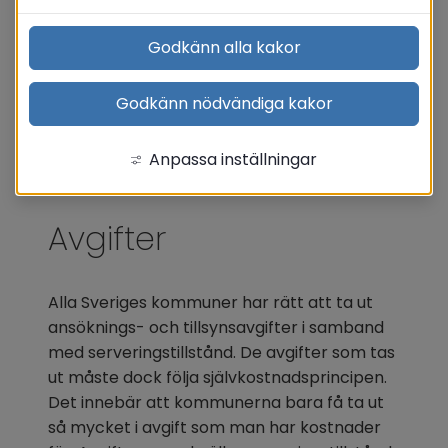
Godkänn alla kakor
Godkänn nödvändiga kakor
Anpassa inställningar
Avgifter
Alla Sveriges kommuner har rätt att ta ut 
ansöknings- och tillsynsavgifter i samband 
med serveringstillstånd. De avgifter som tas 
ut måste dock följa självkostnadsprincipen. 
Det innebär att kommunerna bara få ta ut 
så mycket i avgift som man har kostnader 