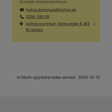
Kontakt Hofors kommun
hofors.kommun@hofors.se
0290-290 00
Hofors Kommun, Granvägen 8, 813
Länk till annan webbplats, öppnas i ny
81 Hofors
Artikeln uppdaterades senast:
2024-10-10