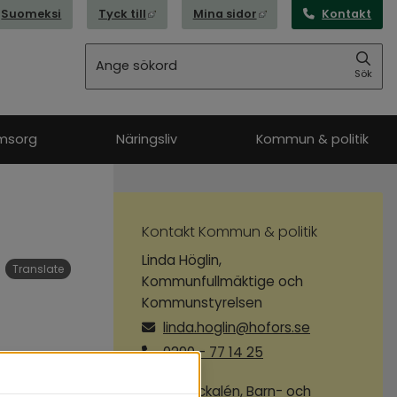
Länk till annan webbplats, öppnas i nytt
Länk till annan webbpl
Suomeksi
Tyck till
Mina sidor
Kontakt
Sök
Sök
msorg
Näringsliv
Kommun & politik
Kontakt Kommun & politik
Linda Höglin,
Translate
Kommunfullmäktige och
Kommunstyrelsen
linda.hoglin@hofors.se
)
0290 - 77 14 25
Lotta Packalén, Barn- och