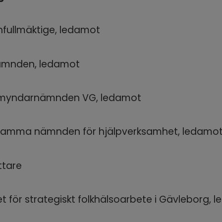
ullmäktige, ledamot
ämnden, ledamot
myndarnämnden VG, ledamot
mma nämnden för hjälpverksamhet, ledamo
ttare
t för strategiskt folkhälsoarbete i Gävleborg, 