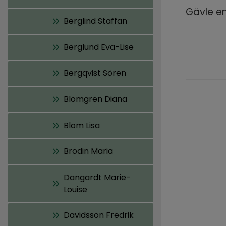
Gävle e
Berglind Staffan
Berglund Eva-Lise
Bergqvist Sören
Blomgren Diana
Blom Lisa
Brodin Maria
Dangardt Marie-
Louise
Davidsson Fredrik