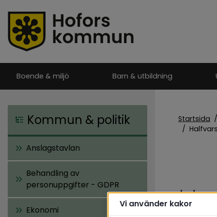
Boende & miljö
Barn & utbildning
Kommun & politik
Startsida
/
Halfvar
Anslagstavlan
Behandling av
personuppgifter - GDPR
Ha
Vi använder kakor
Ekonomi