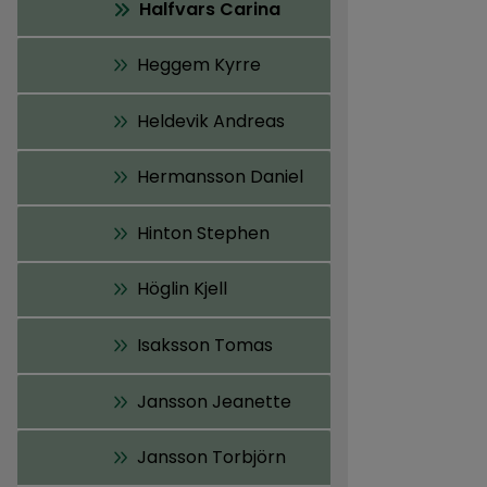
Halfvars Carina
Heggem Kyrre
Heldevik Andreas
Hermansson Daniel
Hinton Stephen
Höglin Kjell
Isaksson Tomas
Jansson Jeanette
Jansson Torbjörn