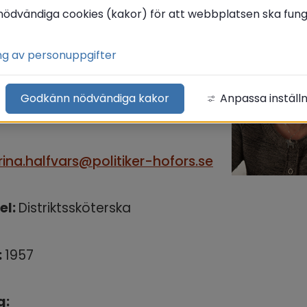
nödvändiga cookies (kakor) för att webbplatsen ska funge
Ängkärrsgatan 36 b, 813 31 Hofors
ng av personuppgifter
 
Godkänn nödvändiga kakor
Anpassa inställ
70-690 84 08
rina.halfvars@politiker-hofors.se
el: 
Distriktssköterska
 
1957
g: