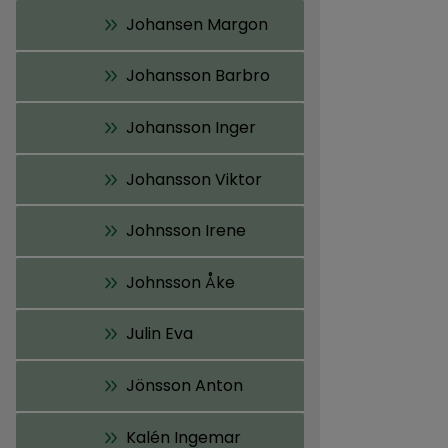
Johansen Margon
Johansson Barbro
Johansson Inger
Johansson Viktor
Johnsson Irene
Johnsson Åke
Julin Eva
Jönsson Anton
Kalén Ingemar