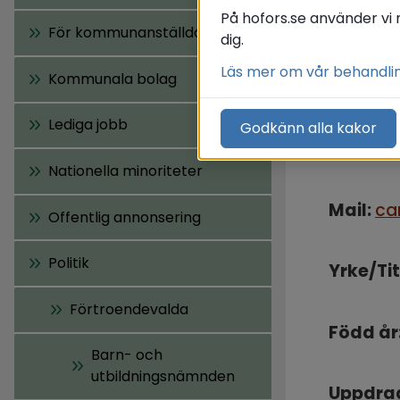
På hofors.se använder vi 
Adress: 
För kommunanställda
dig.
Läs mer om vår behandli
Kommunala bolag
Telefon:
Lediga jobb
Godkänn alla kakor
Mobil: 
0
Nationella minoriteter
Mail: 
ca
Offentlig annonsering
Politik
Yrke/Tit
Förtroendevalda
Född år:
Barn- och
utbildningsnämnden
Uppdra