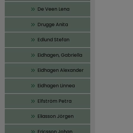
De Veen Lena
Drugge Anita
Edlund Stefan
Eidhagen, Gabriella
Eidhagen Alexander
Eidhagen Linnea
Elfström Petra
Eliasson Jörgen
Ericsson Johan