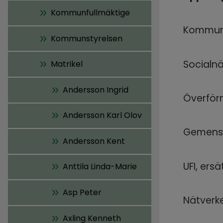
Kommunfullmäktige
Kommunf
Kommunstyrelsen
Socialn
Matrikel
Andersson Ingrid
Överför
Andersson Karl Olov
Gemensa
Andersson Kent
UFI, ersä
Anttila Linda-Marie
Asp Peter
Nätverke
Axling Kenneth