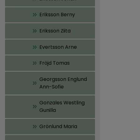
Eriksson Berny
Eriksson Ziita
Evertsson Arne
Fröjd Tomas
Georgsson Englund
Ann-Sofie
Gonzales Westling
Gunilla
Grönlund Maria