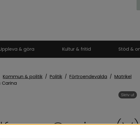
Uppleva & göra
Kultur & fritid
Stöd & o
/
Kommun & politik
/
Politik
/
Förtroendevalda
/
Matrikel
s Carina
Skriv ut
lfvars Carina (V