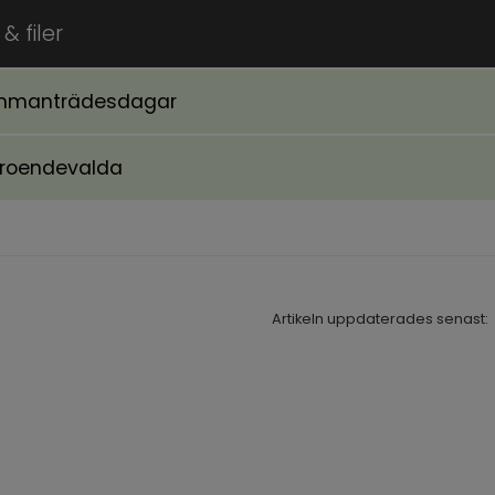
& filer
mmanträdesdagar
troendevalda
Artikeln uppdaterades senast: