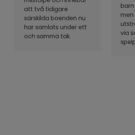
milstolpe och innebär
barn
att två tidigare
men s
särskilda boenden nu
utstr
har samlats under ett
via 
och samma tak.
spel