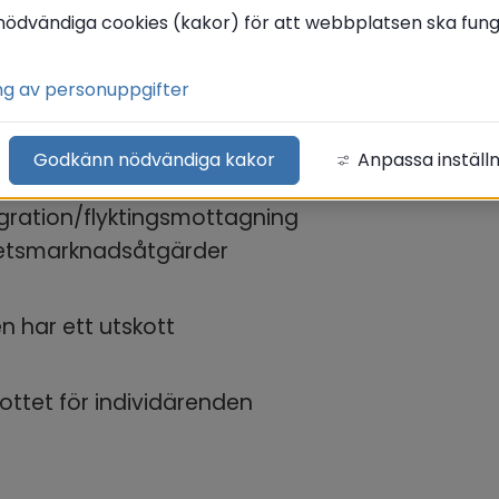
den ansvarar för frågor so
nödvändiga cookies (kakor) för att webbplatsen ska funge
ng av personuppgifter
eomsorg enligt socialtjänstlagen
org för funktionshindrade
Godkänn nödvändiga kakor
Anpassa inställ
vid- och familjeomsorg
gration/flyktingsmottagning
etsmarknadsåtgärder
 har ett utskott
ottet för individärenden