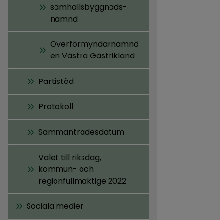
samhällsbyggnads-
nämnd
Överförmyndarnämnd
en Västra Gästrikland
Partistöd
Protokoll
Sammanträdesdatum
Valet till riksdag,
kommun- och
regionfullmäktige 2022
Sociala medier