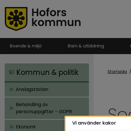
Boende & miljö
Barn & utbildning
Kommun & politik
Startsida
Anslagstavlan
Behandling av
So
personuppgifter - GDPR
Vi använder kakor
Ekonomi