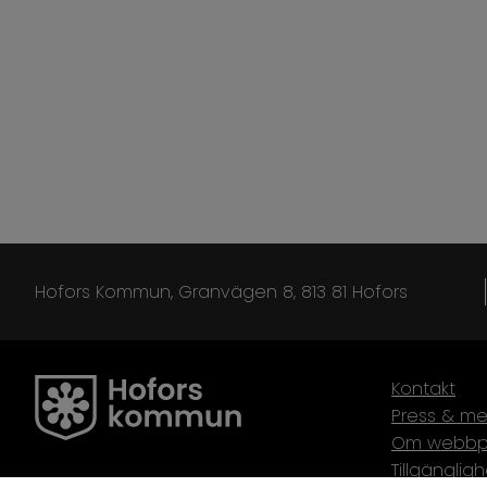
Hofors Kommun, Granvägen 8, 813 81 Hofors
Kontakt
Press & me
Om webbp
Tillgänglig