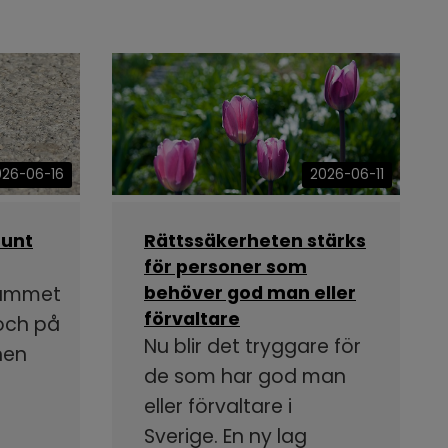
026-06-16
2026-06-11
runt
Rättssäkerheten stärks
för personer som
rammet
behöver god man eller
förvaltare
 och på
Nu blir det tryggare för
nen
de som har god man
eller förvaltare i
Sverige. En ny lag