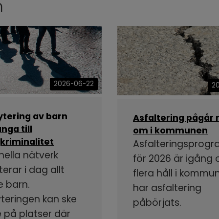
n
2026-06-22
2
ytering av barn
Asfaltering pågår 
nga till
om i kommunen
kriminalitet
Asfalteringsprog
nella nätverk
för 2026 är igång
terar i dag allt
flera håll i kommu
e barn.
har asfaltering
yteringen kan ske
påbörjats.
 på platser där