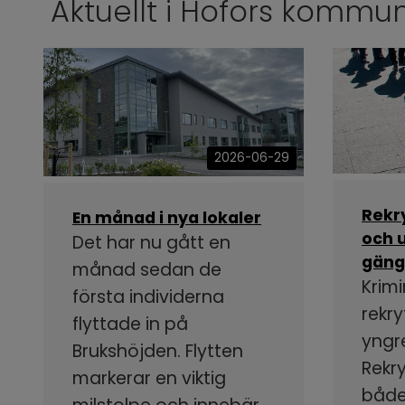
Aktuellt i Hofors kommu
2026-06-29
Rekr
En månad i nya lokaler
och u
Det har nu gått en
gäng
månad sedan de
Krimi
första individerna
rekry
flyttade in på
yngr
Brukshöjden. Flytten
Rekr
markerar en viktig
både