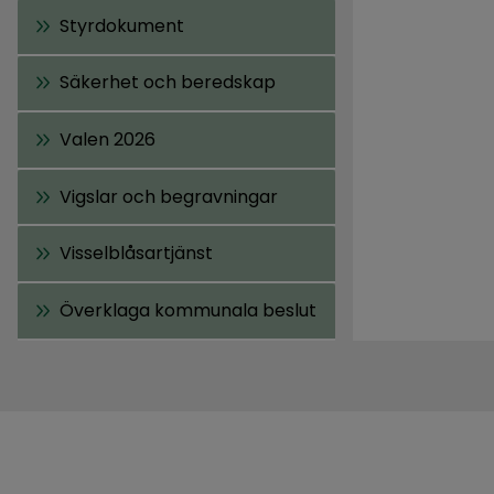
Styrdokument
Säkerhet och beredskap
Valen 2026
Vigslar och begravningar
Visselblåsartjänst
Överklaga kommunala beslut