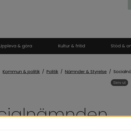
Uppleva & göra
Kultur & fritid
Stöd & o
/
Kommun & politik
/
Politik
/
Nämnder & Styrelse
/
Social
Skriv ut
cialnämnden