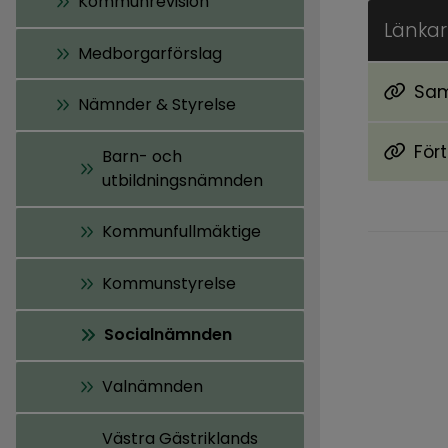
Kommunrevision
Länkar 
Medborgarförslag
Sa
Nämnder & Styrelse
För
Barn- och
utbildningsnämnden
Kommunfullmäktige
Kommunstyrelse
Socialnämnden
Valnämnden
Västra Gästriklands