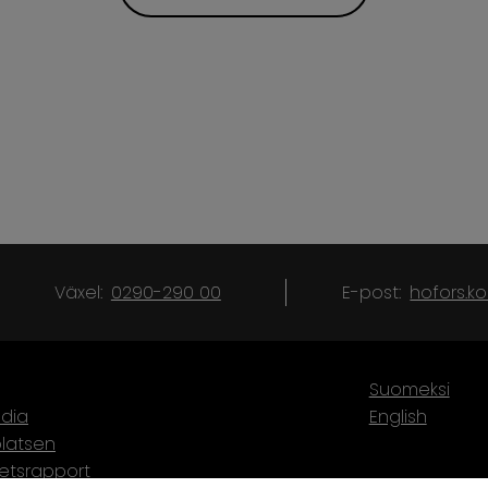
Växel:
0290-290 00
E-post:
hofors.
Suomeksi
dia
English
latsen
hetsrapport