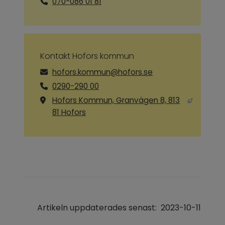
070-086 01 81
Kontakt Hofors kommun
hofors.kommun@hofors.se
0290-290 00
Hofors Kommun, Granvägen 8, 813
Länk till annan webbplats, öppnas i ny
81 Hofors
Artikeln uppdaterades senast:
2023-10-11