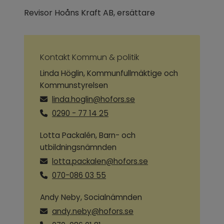
Revisor Hoåns Kraft AB, ersättare
Kontakt Kommun & politik
Linda Höglin, Kommunfullmäktige och
Kommunstyrelsen
linda.hoglin@hofors.se
0290 - 77 14 25
Lotta Packalén, Barn- och
utbildningsnämnden
lotta.packalen@hofors.se
070-086 03 55
Andy Neby, Socialnämnden
andy.neby@hofors.se