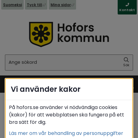
Länk till annan webbplats, öppnas i nytt fönst
Länk till annan webbplats, öppna
Suomeksi
Tyck till
Mina sidor
Kontakt
Sök
Sök
Vi använder kakor
Meny
På hofors.se använder vi nödvändiga cookies
Startsida
/
Kommun & politik
/
Politik
(kakor) för att webbplatsen ska fungera på ett
/
Förtroendevalda
/
Matrikel
/
Kalén Ingemar
bra sätt för dig.
Translate
Läs mer om vår behandling av personuppgifter