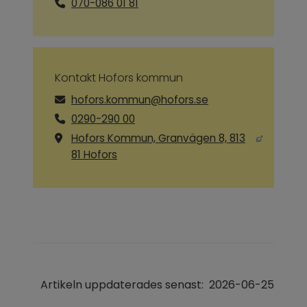
070-086 01 81
Kontakt Hofors kommun
hofors.kommun@hofors.se
0290-290 00
Hofors Kommun, Granvägen 8, 813
Länk till annan webbplats, öppnas i ny
81 Hofors
Artikeln uppdaterades senast:
2026-06-25