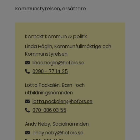
Kommunstyrelsen, ersättare
Kontakt Kommun & politik
Linda Höglin, Kommunfullmäktige och
Kommunstyrelsen
linda.hoglin@hofors.se
0290 - 77 14 25
Lotta Packalén, Barn- och
utbildningsnämnden
lotta.packalen@hofors.se
070-086 03 55
Andy Neby, Socialnämnden
andy.neby@hofors.se