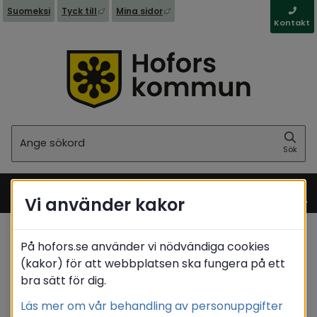
Länk till annan webbplats, öppnas i nytt fönst
Länk till annan webbplats, öppna
Suomeksi
Tyck till
Mina sidor
Kontakt
Sök
Sök
Vi använder kakor
Meny
På hofors.se använder vi nödvändiga cookies
Startsida
/
Kommun & politik
/
Politik
(kakor) för att webbplatsen ska fungera på ett
/
Förtroendevalda
/
Matrikel
bra sätt för dig.
/
Johansson Viktor
Läs mer om vår behandling av personuppgifter
Translate