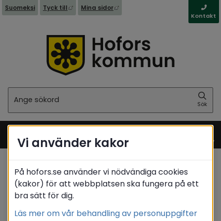
Länk till annan webbplats, öppnas i nytt fönst
Länk till annan webbplats, öppna
Suomeksi
Tyck till
Mina sidor
Kontakt
Sök
Sök
Vi använder kakor
Meny
På hofors.se använder vi nödvändiga cookies
Startsida
/
Näringsliv
/
Serveringstillstånd
(kakor) för att webbplatsen ska fungera på ett
/
Att söka serveringstillstånd
bra sätt för dig.
/
Ansök om serveringstillstånd
Läs mer om vår behandling av personuppgifter
Translate