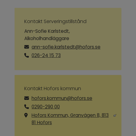
Kontakt Serveringstillstånd
Ann-Sofie Karlstedt,
Alkoholhandläggare
ann-sofie.karlstedt@hofors.se
026-24 15 73
Kontakt Hofors kommun
hofors.kommun@hofors.se
0290-290 00
Hofors Kommun, Granvägen 8, 813
Länk till annan webbplats, öppnas i ny
81 Hofors