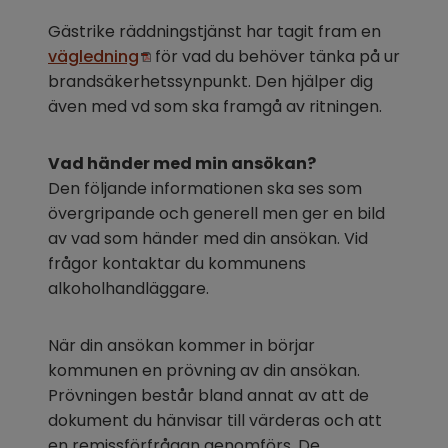
Gästrike räddningstjänst har tagit fram en 
Pdf, 184.4 kB.
vägledning
 för vad du behöver tänka på ur 
brandsäkerhetssynpunkt. Den hjälper dig 
även med vd som ska framgå av ritningen.
Vad händer med min ansökan?
Den följande informationen ska ses som 
övergripande och generell men ger en bild 
av vad som händer med din ansökan. Vid 
frågor kontaktar du kommunens 
alkoholhandläggare.
När din ansökan kommer in börjar 
kommunen en prövning av din ansökan. 
Prövningen består bland annat av att de 
dokument du hänvisar till värderas och att 
en remissförfrågan genomförs. De 