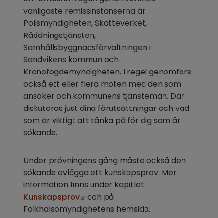
vanligaste remissinstanserna är 
Polismyndigheten, Skatteverket, 
Räddningstjänsten, 
Samhällsbyggnadsförvaltningen i 
Sandvikens kommun och 
Kronofogdemyndigheten. I regel genomförs 
också ett eller flera möten med den som 
ansöker och kommunens tjänstemän. Där 
diskuteras just dina förutsättningar och vad 
som är viktigt att tänka på för dig som är 
sökande.
Under prövningens gång måste också den 
sökande avlägga ett kunskapsprov. Mer 
information finns under kapitlet 
Länk till annan webbplats, öppnas 
Kunskapsprov
 och på 
Folkhälsomyndighetens hemsida.