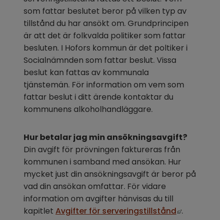
som fattar beslutet beror på vilken typ av 
tillstånd du har ansökt om. Grundprincipen 
är att det är folkvalda politiker som fattar 
besluten. I Hofors kommun är det poltiker i 
Socialnämnden som fattar beslut. Vissa 
beslut kan fattas av kommunala 
tjänstemän. För information om vem som 
fattar beslut i ditt ärende kontaktar du 
kommunens alkoholhandläggare.
Hur betalar jag min ansökningsavgift?
Din avgift för prövningen faktureras från 
kommunen i samband med ansökan. Hur 
mycket just din ansökningsavgift är beror på 
vad din ansökan omfattar. För vidare 
information om avgifter hänvisas du till 
Länk till
kapitlet 
Avgifter för serveringstillstånd
.