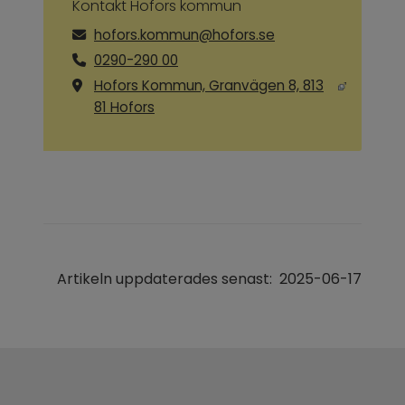
Kontakt Hofors kommun
hofors.kommun@hofors.se
0290-290 00
Hofors Kommun, Granvägen 8, 813
Länk till annan webbplats, öppnas i ny
81 Hofors
Artikeln uppdaterades senast:
2025-06-17