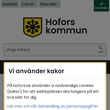
Länk till annan webbplats, öppnas i nytt fönst
Länk till annan webbplats, öppna
Suomeksi
Tyck till
Mina sidor
Kontakt
Sök
Sök
Vi använder kakor
Meny
På hofors.se använder vi nödvändiga cookies
Startsida
/
Stöd & omsorg
(kakor) för att webbplatsen ska fungera på ett
/
Projekt som pågår
bra sätt för dig.
Translate
Läs mer om vår behandling av personuppgifter