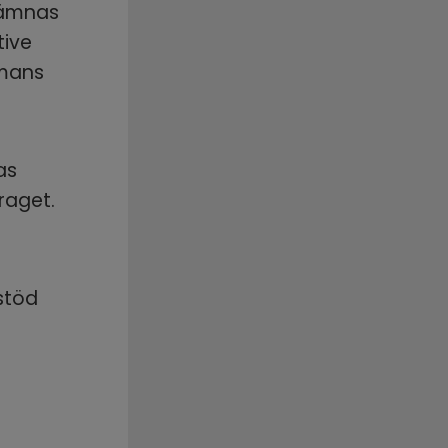
lämnas 
ive 
mans 
s 
aget. 
stöd