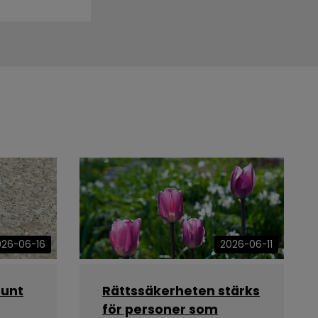
026-06-16
2026-06-11
runt
Rättssäkerheten stärks
för personer som