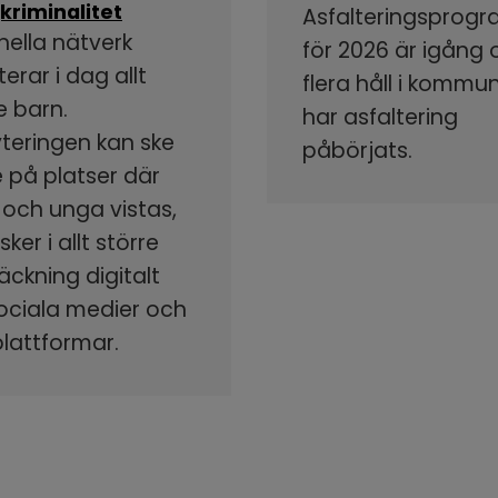
kriminalitet
Asfalteringsprog
nella nätverk
för 2026 är igång
terar i dag allt
flera håll i kommu
e barn.
har asfaltering
yteringen kan ske
påbörjats.
 på platser där
 och unga vistas,
ker i allt större
äckning digitalt
sociala medier och
plattformar.