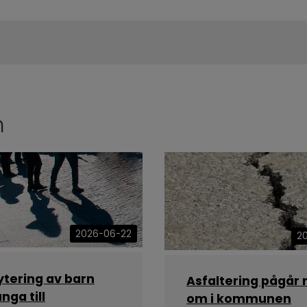
n
2026-06-22
2
ytering av barn
Asfaltering pågår 
nga till
om i kommunen