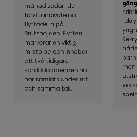
gäng
månad sedan de
Krimi
första individerna
rekry
flyttade in på
yngr
Brukshöjden. Flytten
Rekr
markerar en viktig
både
milstolpe och innebär
barn
att två tidigare
men s
särskilda boenden nu
utstr
har samlats under ett
via 
och samma tak.
spel