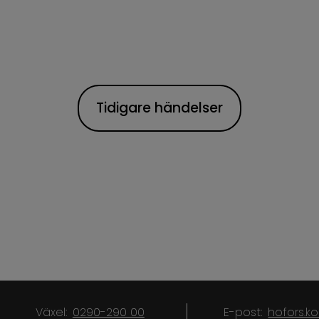
Tidigare händelser
Växel:
0290-290 00
E-post:
hofors.