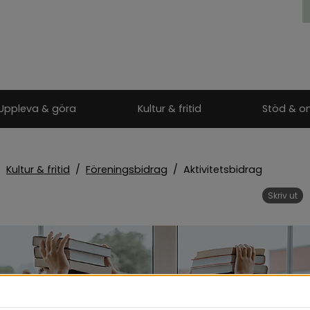
Uppleva & göra
Kultur & fritid
Stöd & o
/
Kultur & fritid
/
Föreningsbidrag
/
Aktivitetsbidrag
Skriv ut