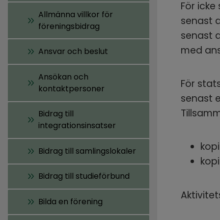
För icke
Allmänna villkor för
senast de
föreningsbidrag
senast d
med ans
Ansvar och beslut
Ansökan och
För stat
kontaktpersoner
senast e
Tillsam
Bidrag till
integrationsinsatser
kopi
Bidrag till samlingslokaler
kopi
Bidrag till studieförbund
Aktivitet
Bilda en förening