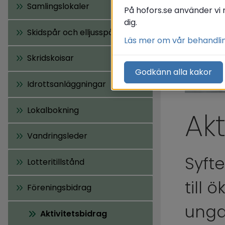
Samlingslokaler
På hofors.se använder vi 
dig.
Skidspår och elljusspår
Läs mer om vår behandli
Skridskoisar
Godkänn alla kakor
Idrottsanläggningar
Lokalbokning
Ak
Vandringsleder
Syfte
Lotteritillstånd
till 
Föreningsbidrag
ung
Aktivitetsbidrag