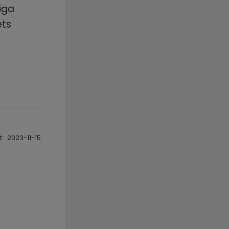
iga 
ts 
:
2023-11-15