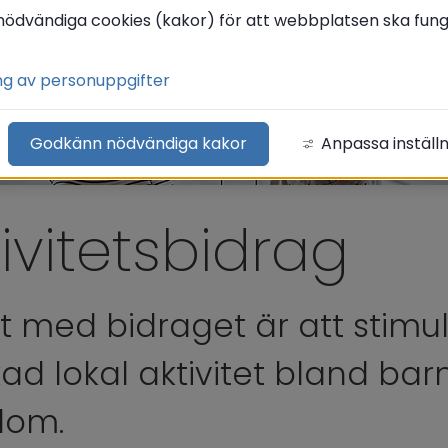
nödvändiga cookies (kakor) för att webbplatsen ska funge
ng av personuppgifter
Godkänn nödvändiga kakor
Anpassa inställ
tivitetsbidrag
t med bidraget är att stimul
ökad lokal aktivitet bland bar
dom.