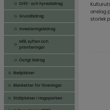
Drift- och hyresbidrag
Kulturut
anslag p
Grundbidrag
storlek
Investeringsbidrag
Mål, syften och
prioriteringar
Övrigt bidrag
Badplatser
Blanketter för föreningar
Ställplatser i Hagaparken