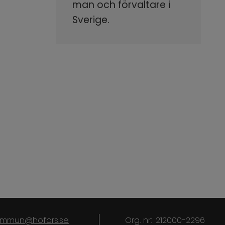
man och förvaltare i
Sverige.
kommun@hofors.se
Org. nr:
212000-2296