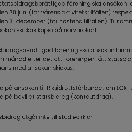
 statsbidragsberättigad förening ska ansökan 
n 30 juni (för vårens aktivitetstillfällen) respekt
en 31 december (för höstens tillfällen). Tillsam
ökan skickas kopia på närvarokort.
sbidragsberättigad förening ska ansökan lämna
n månad efter det att föreningen fått statsbidr
mans med ansökan skickas;
a på ansökan till Riksidrottsförbundet om LOK-
a på beviljat statsbidrag (kontoutdrag).
sbidrag utgår inte till studiecirklar.