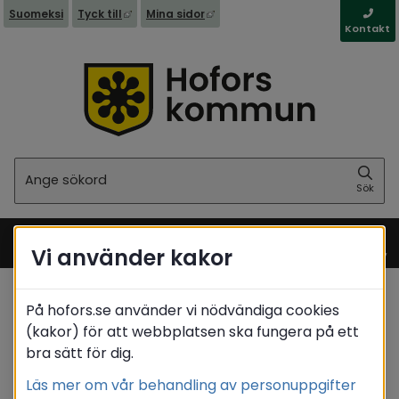
Länk till annan webbplats, öppnas i nytt fönst
Länk till annan webbplats, öppna
Suomeksi
Tyck till
Mina sidor
Kontakt
Sök
Sök
Vi använder kakor
Meny
På hofors.se använder vi nödvändiga cookies
Startsida
/
Kultur & fritid
/
Idrottsanläggningar
(kakor) för att webbplatsen ska fungera på ett
/
Gym
/
Avanti Sportsclub
bra sätt för dig.
Translate
Läs mer om vår behandling av personuppgifter