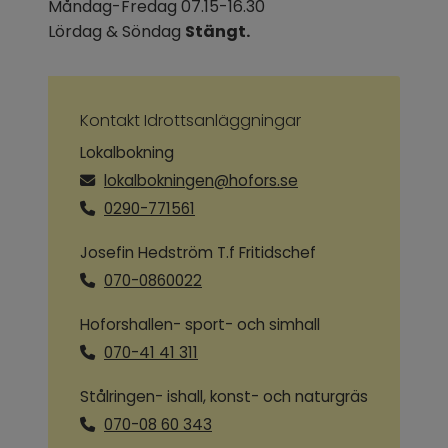
Måndag-Fredag 07.15-16.30
Lördag & Söndag 
Stängt.
Kontakt Idrottsanläggningar
Lokalbokning
lokalbokningen@hofors.se
0290-771561
Josefin Hedström T.f Fritidschef
070-0860022
Hoforshallen- sport- och simhall
070-41 41 311
Stålringen- ishall, konst- och naturgräs
070-08 60 343