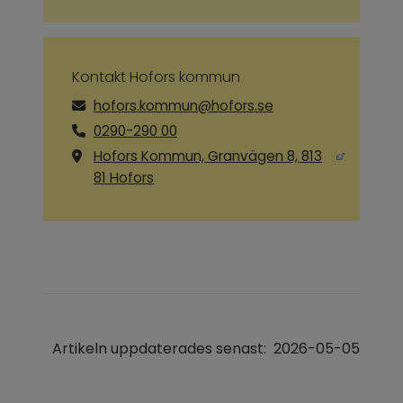
Kontakt Hofors kommun
hofors.kommun@hofors.se
0290-290 00
Hofors Kommun, Granvägen 8, 813
Länk till annan webbplats, öppnas i ny
81 Hofors
Artikeln uppdaterades senast:
2026-05-05