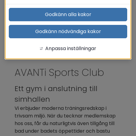
Godkänn alla kakor
Godkänn nödvändiga kakor
Anpassa inställningar
AVANTi Sports Club
Ett gym i anslutning till 
simhallen
Vi erbjuder moderna träningsredskap i 
trivsam miljö. När du tecknar medlemskap 
hos oss, får du naturligtvis även tillgång till 
bad under badets öppettider och bastu 