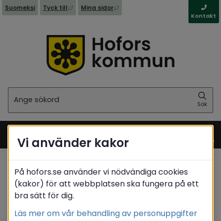
Länk till annan webbplats, öppnas i nytt fönst
Länk till annan webbplats, öppna
Suomeksi
Tyck till
Mina sidor
Kontakt
Sök
Sök
Vi använder kakor
Meny
På hofors.se använder vi nödvändiga cookies
Startsida
/
Kommun & politik
/
Politik
(kakor) för att webbplatsen ska fungera på ett
/
Förtroendevalda
/
Matrikel
/
Kauppi Tiina
bra sätt för dig.
Translate
Läs mer om vår behandling av personuppgifter