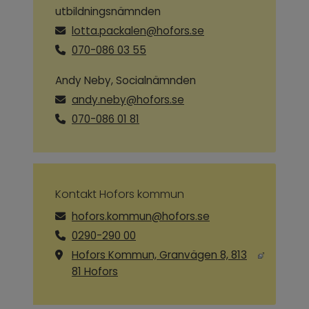
utbildningsnämnden
lotta.packalen@hofors.se
070-086 03 55
Andy Neby, Socialnämnden
andy.neby@hofors.se
070-086 01 81
Kontakt Hofors kommun
hofors.kommun@hofors.se
0290-290 00
Hofors Kommun, Granvägen 8, 813
Länk till annan webbplats, öppnas i ny
81 Hofors