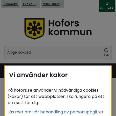
Länk till annan webbplats, öppnas i nytt fönst
Länk till annan webbplats, öppna
Suomeksi
Tyck till
Mina sidor
Kontakt
Sök
Sök
Vi använder kakor
Meny
På hofors.se använder vi nödvändiga cookies
Startsida
/
Barn & utbildning
/
Skolskjuts
(kakor) för att webbplatsen ska fungera på ett
/
Tillfällig funktionsnedsättning, olycksfall
bra sätt för dig.
Translate
Läs mer om vår behandling av personuppgifter