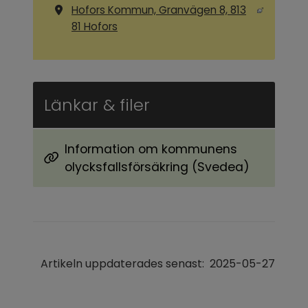
Hofors Kommun, Granvägen 8, 813
Länk till annan webbplats, öppnas i ny
81 Hofors
Länkar & filer
Information om kommunens
olycksfallsförsäkring (Svedea)
Artikeln uppdaterades senast:
2025-05-27