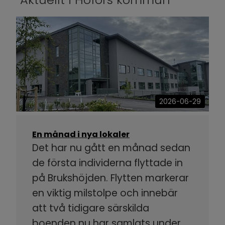
2026-06-29
En månad i nya lokaler
Det har nu gått en månad sedan
de första individerna flyttade in
på Brukshöjden. Flytten markerar
en viktig milstolpe och innebär
att två tidigare särskilda
boenden nu har samlats under