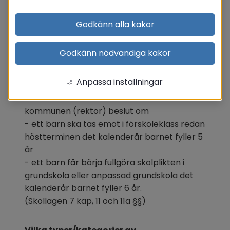
Translate
Godkänn alla kakor
Godkänn nödvändiga kakor
Tidigare skolstart
Anpassa inställningar
Efter ansökan från vårdnadshavare tar 
kommunen (rektor) beslut om
- ett barn ska tas emot i förskoleklass redan 
höstterminen det kalenderår barnet fyller 5 
år
- ett barn får börja fullgöra skolplikten i 
grundskola eller anpassad grundskola det 
kalenderår barnet fyller 6 år. 
(Skollagen 7 kap, 11 och 11a §§)