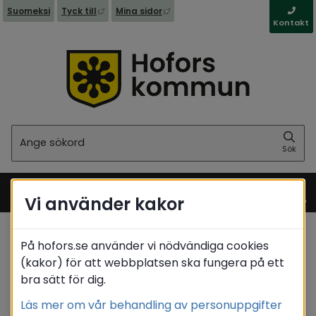
Länk till annan webbplats, öppnas i nytt fönst
Länk till annan webbplats, öppna
Suomeksi
Tyck till
Mina sidor
Kontakt
Sök
Sök
Vi använder kakor
Meny
På hofors.se använder vi nödvändiga cookies
Startsida
/
Kommun & politik
(kakor) för att webbplatsen ska fungera på ett
/
Behandling av personuppgifter - GDPR
bra sätt för dig.
Behandling av personuppgifter (GDPR) inom
/
barn- och utbildningsnämnden
Läs mer om vår behandling av personuppgifter
/
Tidigare skolstart