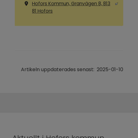
Hofors Kommun, Granvägen 8, 813
Länk till annan webbplats, öppnas i ny
81 Hofors
Artikeln uppdaterades senast:
2025-01-10
Aktuellt i Hofors kommun