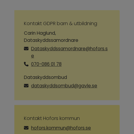
Kontakt GDPR barn & utbildning
Carin Haglund,
Dataskyddssamordnare
Dataskyddssamordnare@hofors.s
e
070-086 01 78
Dataskyddsombud
dataskyddsombud@gavle.se
Kontakt Hofors kommun
hofors.kommun@hofors.se