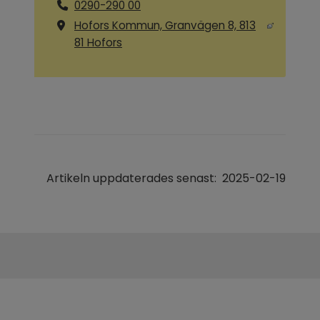
0290-290 00
Hofors Kommun, Granvägen 8, 813
Länk till annan webbplats, öppnas i ny
81 Hofors
Artikeln uppdaterades senast:
2025-02-19