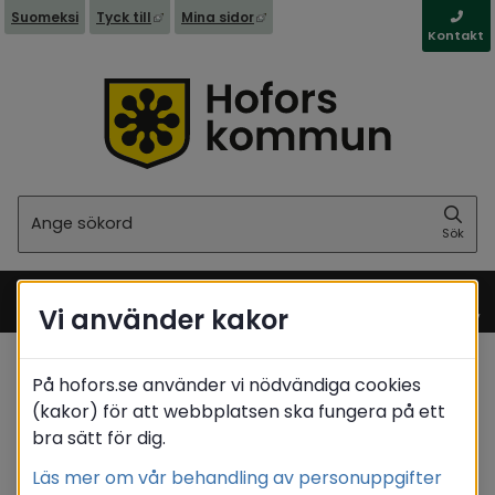
Länk till annan webbplats, öppnas i nytt fönst
Länk till annan webbplats, öppna
Suomeksi
Tyck till
Mina sidor
Kontakt
Sök
Sök
Vi använder kakor
Meny
På hofors.se använder vi nödvändiga cookies
Startsida
/
Kommun & politik
(kakor) för att webbplatsen ska fungera på ett
/
Behandling av personuppgifter - GDPR
bra sätt för dig.
Behandling av personuppgifter (GDPR) inom
/
barn- och utbildningsnämnden
Läs mer om vår behandling av personuppgifter
/
Val av skola (förskoleklass)