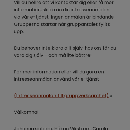
Vill du hellre att vi kontaktar dig eller få mer 
information, skicka in din intresseanmälan 
via vår e-tjänst. Ingen anmälan är bindande. 
Grupperna startar när gruppantalet fyllts 
upp.
Du behöver inte klara allt själv, hos oss får du 
vara dig själv – och må lite bättre!
För mer information eller vill du göra en 
intresseanmälan använd vår e-tjänst
Öppnas 
(Intresseanmälan till gruppverksamhet)
Välkomna!
Johanna sjöberg, Håkan Vikström, Carola 