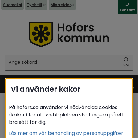
Länk till annan webbplats, öppnas i nytt fönst
Länk till annan webbplats, öppna
Suomeksi
Tyck till
Mina sidor
Kontakt
Sök
Sök
Vi använder kakor
Meny
På hofors.se använder vi nödvändiga cookies
Startsida
/
Stöd & omsorg
(kakor) för att webbplatsen ska fungera på ett
/
Projekt som pågår
/
Trygg ung Hofors
bra sätt för dig.
/
Trygga gruppen
Läs mer om vår behandling av personuppgifter
Translate