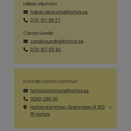
Håkan Vikström
hakan.vikstrom@hofors.se
070-167 08 27
Carola Sundin
carola.sundin@hofors.se
070-167 55 92
Kontakt Hofors kommun
hofors.kommun@hofors.se
0290-290 00
Hofors Kommun, Granvägen 8, 813
Länk till annan webbplats, öppnas i ny
81 Hofors