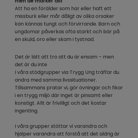
men de märker allt
Att ha en förälder som har eller haft ett 
missburk eller mår dåligt av olika orsaker 
kan kännas tungt och förvirrande. Barn och 
ungdomar påverkas ofta starkt och bär på 
en skuld, oro eller skam i tystnad.
Det är lätt att tro att du är ensam – men 
det är du inte
I våra stödgrupper via Trygg Ung träffar du 
andra med samma livssituationer. 
Tillsammans pratar vi, gör övningar och fikar 
i en trygg miljö där inget är pinsamt eller 
konstigt. Allt är frivilligt och det kostar 
ingenting.
I våra grupper stöttar vi varandra och 
hjälper varandra att förstå att det aldrig är 