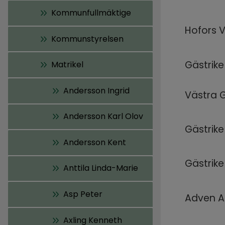
Kommunfullmäktige
Hofors 
Kommunstyrelsen
Gästrike
Matrikel
Andersson Ingrid
Västra 
Andersson Karl Olov
Gästrike
Andersson Kent
Gästrik
Anttila Linda-Marie
Asp Peter
Adven A
Axling Kenneth