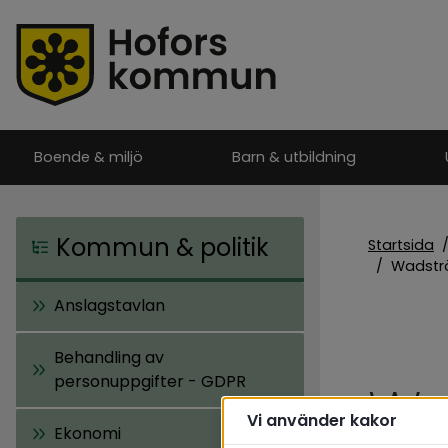
Boende & miljö
Barn & utbildning
Kommun & politik
Startsida
/
Wadstr
Anslagstavlan
Behandling av
personuppgifter - GDPR
Wa
Vi använder kakor
Ekonomi