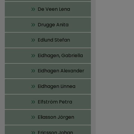
De Veen Lena
Drugge Anita
Edlund Stefan
Eidhagen, Gabriella
Eidhagen Alexander
Eidhagen Linnea
Elfström Petra
Eliasson Jörgen
Ericsson Johan