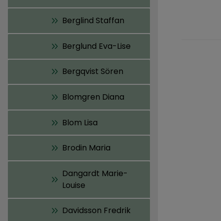
Berglind Staffan
Berglund Eva-Lise
Bergqvist Sören
Blomgren Diana
Blom Lisa
Brodin Maria
Dangardt Marie-
Louise
Davidsson Fredrik