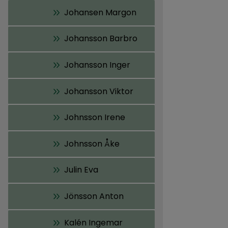
Johansen Margon
Johansson Barbro
Johansson Inger
Johansson Viktor
Johnsson Irene
Johnsson Åke
Julin Eva
Jönsson Anton
Kalén Ingemar