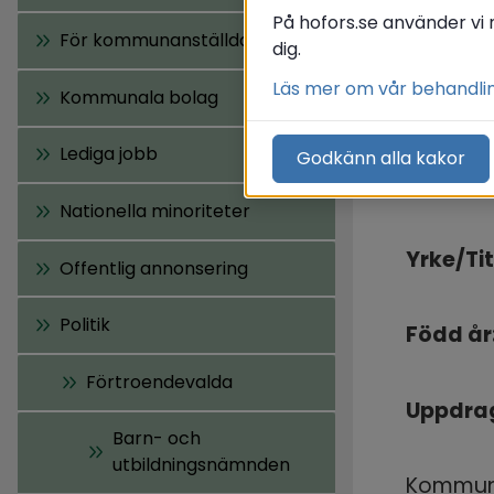
På hofors.se använder vi 
Adress:
För kommunanställda
dig.
Läs mer om vår behandli
Kommunala bolag
Telefon
Lediga jobb
Godkänn alla kakor
Mail: 
bo
Nationella minoriteter
Yrke/Tit
Offentlig annonsering
Politik
Född år
Förtroendevalda
Uppdrag
Barn- och
utbildningsnämnden
Kommunf