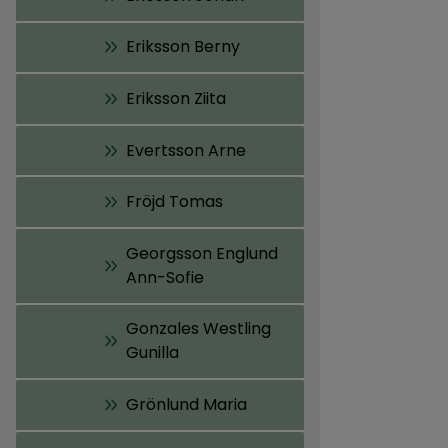
Eriksson Berny
Eriksson Ziita
Evertsson Arne
Fröjd Tomas
Georgsson Englund
Ann-Sofie
Gonzales Westling
Gunilla
Grönlund Maria