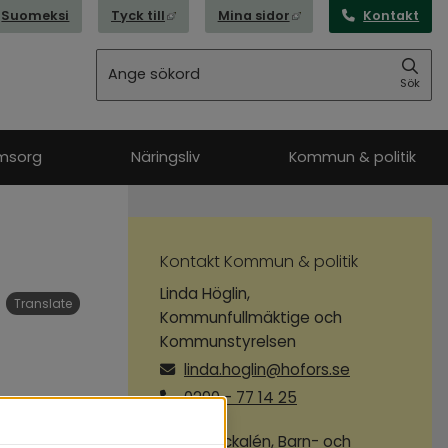
Länk till annan webbplats, öppnas i nytt
Länk till annan webbpl
Suomeksi
Tyck till
Mina sidor
Kontakt
Sök
Sök
msorg
Näringsliv
Kommun & politik
Kontakt Kommun & politik
Linda Höglin,
Translate
Kommunfullmäktige och
Kommunstyrelsen
linda.hoglin@hofors.se
0290 - 77 14 25
Lotta Packalén, Barn- och