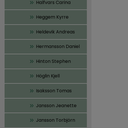
Halfvars Carina
Heggem Kyrre
Heldevik Andreas
Hermansson Daniel
Hinton Stephen
Höglin Kjell
Isaksson Tomas
Jansson Jeanette
Jansson Torbjörn