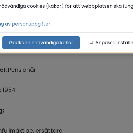
nödvändiga cookies (kakor) för att webbplatsen ska funge
 Stubbegatan 15, 813 36 Hofors
ng av personuppgifter
: 070-283 72 23
Godkänn nödvändiga kakor
Anpassa inställ
.wadstrom@politiker-hofors.se
el: 
Pensionär
:
 1954
: 
ullmäktige, ersättare