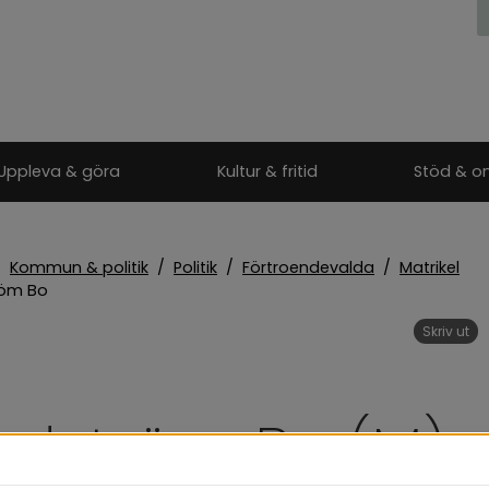
Uppleva & göra
Kultur & fritid
Stöd & o
/
Kommun & politik
/
Politik
/
Förtroendevalda
/
Matrikel
öm Bo
Skriv ut
dström Bo (M)