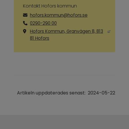
Kontakt Hofors kommun
hofors.kommun@hofors.se
0290-290 00
Hofors Kommun, Granvägen 8, 813
Länk till annan webbplats, öppnas i ny
81 Hofors
Artikeln uppdaterades senast:
2024-05-22