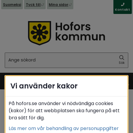
Länk till annan webbplats, öppnas i nytt fönst
Länk till annan webbplats, öppna
Suomeksi
Tyck till
Mina sidor
Kontakt
Sök
Sök
Vi använder kakor
Meny
På hofors.se använder vi nödvändiga cookies
Startsida
/
Stöd & omsorg
(kakor) för att webbplatsen ska fungera på ett
/
Kommunal hälso- & sjukvård
/
Rehabteam
bra sätt för dig.
Translate
Läs mer om vår behandling av personuppgifter