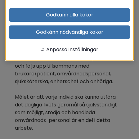
Godkänn alla kakor
Rehabteam
Godkänn nödvändiga kakor
I rehabteamet jobbar arbetsterapeut, 
sjukgymnast/fysioterapeut och 
Anpassa inställningar
rehabassistenter. Insatserna utgår från den 
enskildes behov som planeras, genomförs 
och följs upp tillsammans med 
brukare/patient, omvårdnadspersonal, 
sjuksköterska, enhetschef och anhöriga.
Målet är att varje individ ska kunna utföra 
det dagliga livets göromål så självständigt 
som möjligt, stödja och handleda 
omvårdnads-personal är en del i detta 
arbete. 