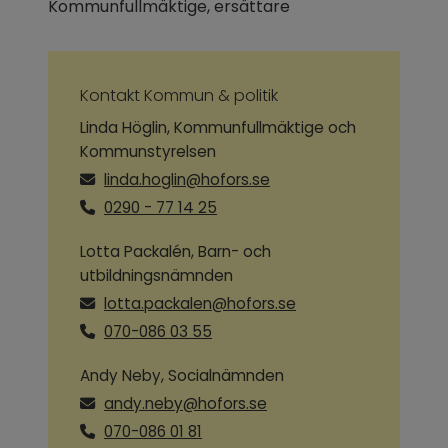
Kommunfullmäktige, ersättare
Kontakt Kommun & politik
Linda Höglin, Kommunfullmäktige och
Kommunstyrelsen
linda.hoglin@hofors.se
0290 - 77 14 25
Lotta Packalén, Barn- och
utbildningsnämnden
lotta.packalen@hofors.se
070-086 03 55
Andy Neby, Socialnämnden
andy.neby@hofors.se
070-086 01 81