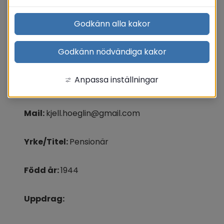
Godkänn alla kakor
Höglin Kjell (S)
Godkänn nödvändiga kakor
Adress: 
Centralgatan 5, 813 30 Hofors
Anpassa inställningar
Mobil: 
070-414 12 57
Mail: 
kjell.hoeglin@gmail.com
Yrke/Titel: 
Pensionär
Född år: 
1944
Uppdrag: