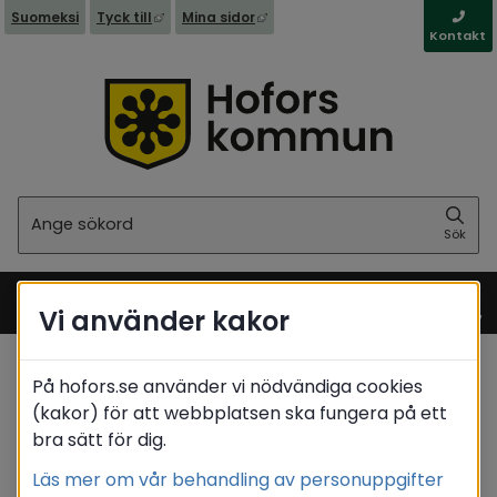
Länk till annan webbplats, öppnas i nytt fönst
Länk till annan webbplats, öppna
Suomeksi
Tyck till
Mina sidor
Kontakt
Sök
Sök
Vi använder kakor
Meny
På hofors.se använder vi nödvändiga cookies
Startsida
/
Kommun & politik
/
Politik
(kakor) för att webbplatsen ska fungera på ett
/
Förtroendevalda
/
Matrikel
/
Höglin Kjell
bra sätt för dig.
Translate
Läs mer om vår behandling av personuppgifter