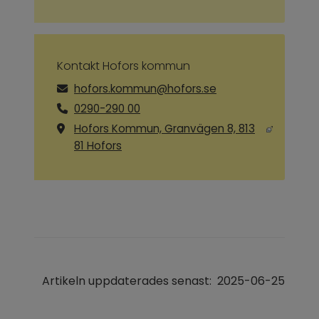
Kontakt Hofors kommun
hofors.kommun@hofors.se
0290-290 00
Hofors Kommun, Granvägen 8, 813
Länk till annan webbplats, öppnas i ny
81 Hofors
Artikeln uppdaterades senast:
2025-06-25