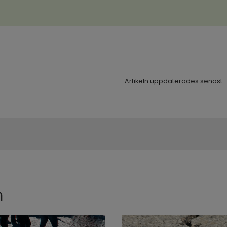
ll annan webbplats, öppnas i nytt fönster.
Artikeln uppdaterades senast:
n