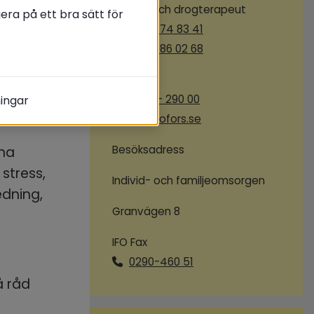
Alkohol och drogterapeut
ra på ett bra sätt för
070-774 83 41
070-086 02 68
var för 
Övrig tid
gon i 
0290 - 290 00
ningar
ifo@hofors.se
Besöksadress
na 
tress, 
Individ- och familjeomsorgen
dning, 
Granvägen 8
IFO Fax
0290-460 51
 råd 