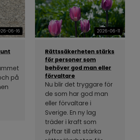
026-06-16
2026-06-11
runt
Rättssäkerheten stärks
för personer som
rammet
behöver god man eller
förvaltare
 och på
Nu blir det tryggare för
nen
de som har god man
eller förvaltare i
Sverige. En ny lag
träder i kraft som
syftar till att stärka