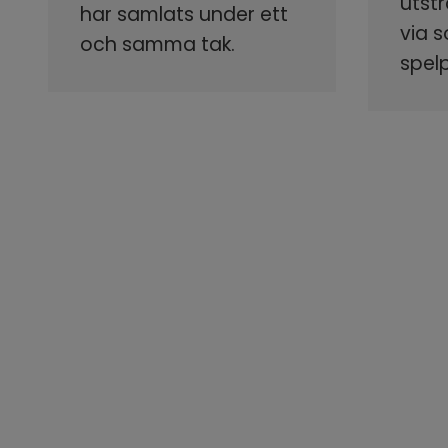
utstr
har samlats under ett
via 
och samma tak.
spel