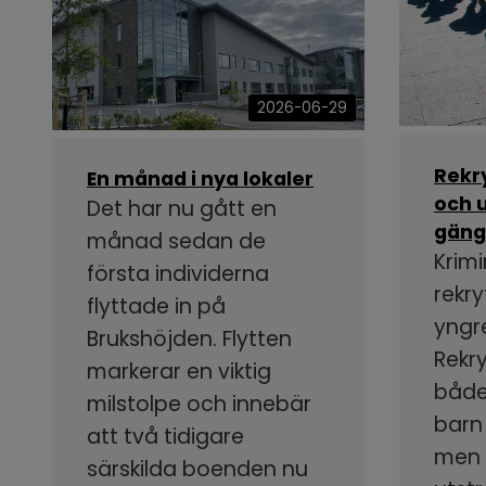
2026-06-29
Rekr
En månad i nya lokaler
och u
Det har nu gått en
gäng
månad sedan de
Krimi
första individerna
rekry
flyttade in på
yngr
Brukshöjden. Flytten
Rekr
markerar en viktig
både
milstolpe och innebär
barn
att två tidigare
men s
särskilda boenden nu