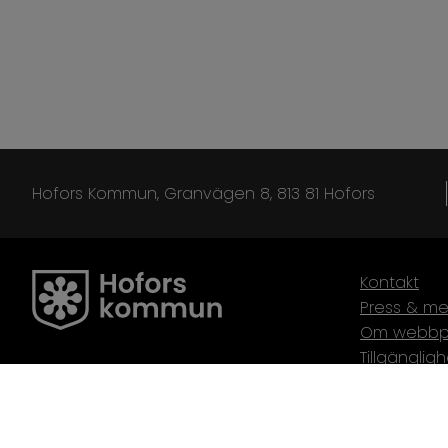
Hofors Kommun, Granvägen 8, 813 81 Hofors
Kontakt
Press & me
Om webbp
Tillgänglig
Webbplats
Webbredak
Cookies