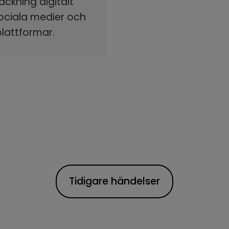
äckning digitalt
sociala medier och
plattformar.
Tidigare händelser