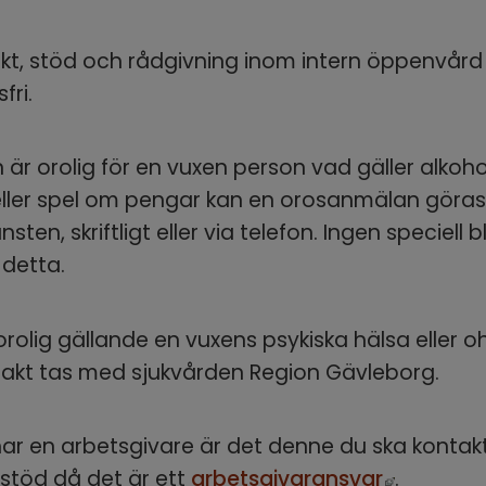
akt, stöd och rådgivning inom intern öppenvård 
fri.
r orolig för en vuxen person vad gäller alkohol
ller spel om pengar kan en orosanmälan göras ti
nsten, skriftligt eller via telefon. Ingen speciell b
 detta.
rolig gällande en vuxens psykiska hälsa eller oh
takt tas med sjukvården Region Gävleborg.
r en arbetsgivare är det denne du ska kontakt
Länk till
stöd då det är ett 
arbetsgivaransvar
.