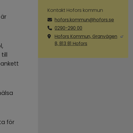
Kontakt Hofors kommun
är 
hofors.kommun@hofors.se
0290-290 00
Hofors Kommun, Granvägen
Länk till annan webbp
8, 813 81 Hofors
, 
ll 
lankett 
älsa 
a för 
 annan webbplats, öppnas i nytt fönster.