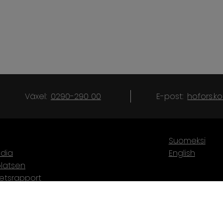
Växel:
0290-290 00
E-post:
hofors.
Suomeksi
dia
English
latsen
hetsrapport
karta
törer