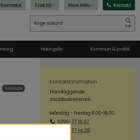
Länk till annan webbplats, öppnas i nytt
Länk till annan webbpl
Suomeksi
Tyck till
Mina sidor
Kontakt
Sök
Sök
msorg
Näringsliv
Kommun & politik
Kontaktinformation
Translate
Handläggande
socialsekreterare
Måndag - Fredag 8.00-16.00
0290-77 16 07
0290-77 14 29