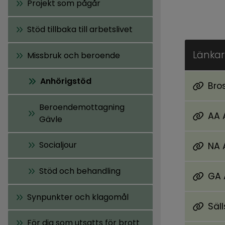
Projekt som pågår
Stöd tillbaka till arbetslivet
Länkar 
Missbruk och beroende
Anhörigstöd
Bro
Pdf, 310.
Beroendemottagning
AA 
Gävle
Länk ti
Socialjour
NA 
Länk ti
Stöd och behandling
GA 
Länk ti
Synpunkter och klagomål
Säl
Länk ti
För dig som utsatts för brott