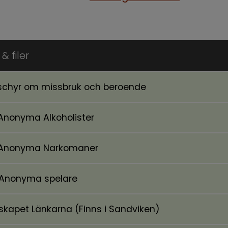
& filer
schyr om missbruk och beroende
1 kB.
Anonyma Alkoholister
ll annan webbplats, öppnas i nytt fönster.
Anonyma Narkomaner
ll annan webbplats, öppnas i nytt fönster.
Anonyma spelare
ll annan webbplats, öppnas i nytt fönster.
lskapet Länkarna (Finns i Sandviken)
ll annan webbplats, öppnas i nytt fönster.