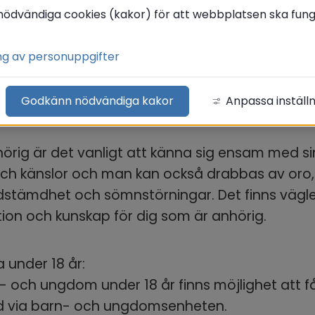
 dig som är närstående
nödvändiga cookies (kakor) för att webbplatsen ska funge
ng av personuppgifter
amiljemedlemmar tar ibland ett alltför stort ans
har ett beroende. Hela familjen drabbas när nå
Godkänn nödvändiga kakor
Anpassa inställ
 har problem med exempelvis alkohol.
rig är det vanligt att känna sig ensam med si
ch känslor och man kan också drabbas av oro, s
edstämdhet och sömnstörningar. Det finns vägle
ion och kunskap för dig som är anhörig.
 under 18 år:
- och ungdom under 18 år finns möjlighet att få
d via barn- och ungdomsenheten.