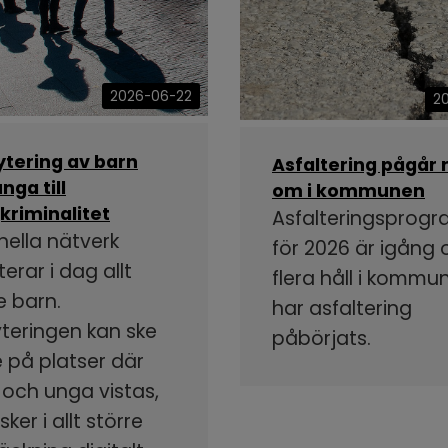
2026-06-22
2
ytering av barn
Asfaltering pågår 
nga till
om i kommunen
kriminalitet
Asfalteringsprog
nella nätverk
för 2026 är igång
terar i dag allt
flera håll i kommu
e barn.
har asfaltering
yteringen kan ske
påbörjats.
 på platser där
 och unga vistas,
ker i allt större