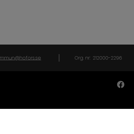
kommun@hofors.se
Org. nr:
212000-2296