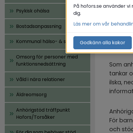
Till
På hofors.se använder vi 
Psykisk ohälsa
dig.
Läs mer om vår behandli
Övriga f
Bostadsanpassning
den som 
Kommunal hälso- & sjukvård
Godkänn alla kakor
familjen
Omsorg för personer med
funktionsnedsättning
Som anhö
tankar o
Våld i nära relationer
ilska, n
informat
Äldreomsorg
Anhörigstöd träffpunkt
Anhöriga
Hofors/Torsåker
För barn
och stö
För dig som behöver stöd