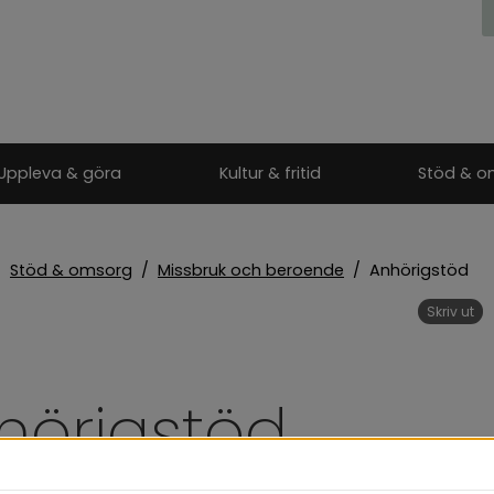
Uppleva & göra
Kultur & fritid
Stöd & o
/
Stöd & omsorg
/
Missbruk och beroende
/
Anhörigstöd
Skriv ut
hörigstöd