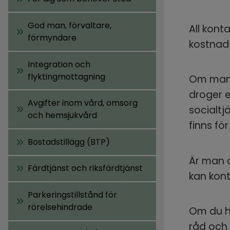
God man, förvaltare,
All kont
förmyndare
kostnads
Integration och
flyktingmottagning
Om man ä
droger e
Avgifter inom vård, omsorg
socialtjä
och hemsjukvård
finns för
Bostadstillägg (BTP)
Är man o
Färdtjänst och riksfärdtjänst
kan kon
Parkeringstillstånd för
rörelsehindrade
Om du ha
råd och 