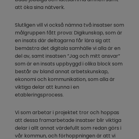
att öka sina nätverk.
Slutligen vill vi också nämna två insatser som 
målgruppen fått prova: Digikunskap, som är 
en insats där deltagarna får lära sig att 
bemästra det digitala samhälle vi alla är en 
del av, samt insatsen ”Jag och mitt ansvar” 
som är en insats uppbyggd i olika block som 
består av bland annat arbetskunskap, 
ekonomi och kommunikation, som alla är 
viktiga delar att kunna i en 
etableringsprocess.
Vi som arbetar i projektet tror och hoppas 
att dessa framarbetade insatser blir viktiga 
delar i allt annat värdefullt som redan görs i 
vår kommun, och förhoppningen är att vi 