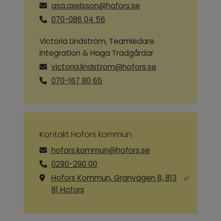
asa.axelsson@hofors.se
070-086 04 56
Victoria Lindström, Teamledare
Integration & Haga Trädgårdar
victoria.lindstrom@hofors.se
070-167 80 65
Kontakt Hofors kommun
hofors.kommun@hofors.se
0290-290 00
Hofors Kommun, Granvägen 8, 813
Länk till annan webbplats, öppnas i ny
81 Hofors