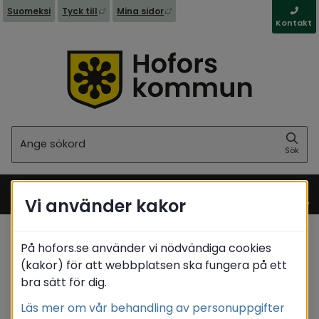
Länk till annan webbplats, öppnas i nytt fönst
Länk till annan webbplats, öppna
Suomeksi
Tyck till
Mina sidor
Kontakt
Sök
Sök
Vi använder kakor
Meny
På hofors.se använder vi nödvändiga cookies
Startsida
/
Stöd & omsorg
(kakor) för att webbplatsen ska fungera på ett
/
Projekt som pågår
/
Samverkan Gävleborg
bra sätt för dig.
Translate
Läs mer om vår behandling av personuppgifter