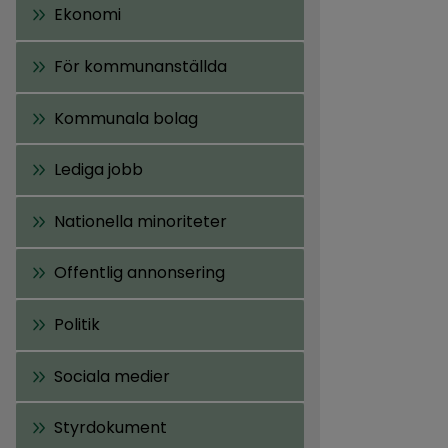
Ekonomi
För kommunanställda
Kommunala bolag
Lediga jobb
Nationella minoriteter
Offentlig annonsering
Politik
Sociala medier
Styrdokument