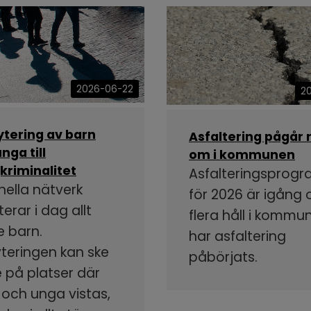
2026-06-22
2
ytering av barn
Asfaltering pågår 
nga till
om i kommunen
kriminalitet
Asfalteringsprog
nella nätverk
för 2026 är igång
terar i dag allt
flera håll i kommu
e barn.
har asfaltering
yteringen kan ske
påbörjats.
 på platser där
 och unga vistas,