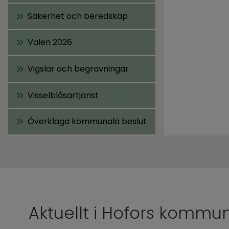
Säkerhet och beredskap
Valen 2026
Vigslar och begravningar
Visselblåsartjänst
Överklaga kommunala beslut
Aktuellt i Hofors kommu