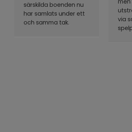
men s
särskilda boenden nu
utstr
har samlats under ett
via 
och samma tak.
spel