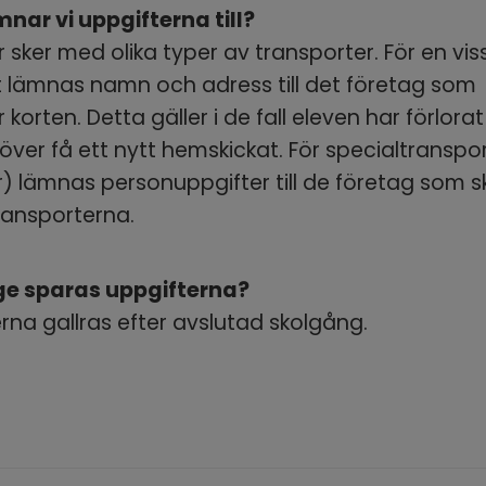
nar vi uppgifterna till?
r sker med olika typer av transporter. För en viss
 lämnas namn och adress till det företag som 
 korten. Detta gäller i de fall eleven har förlorat s
ver få ett nytt hemskickat. För specialtransport
r) lämnas personuppgifter till de företag som sk
ransporterna.
ge sparas uppgifterna?
rna gallras efter avslutad skolgång.