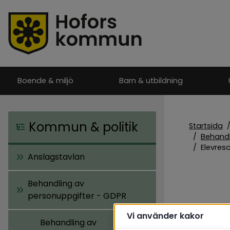
Boende & miljö
Barn & utbildning
Kommun & politik
Startsida
/
Behandl
/
Elevres
Anslagstavlan
Behandling av
personuppgifter - GDPR
Ele
Vi använder kakor
Behandling av