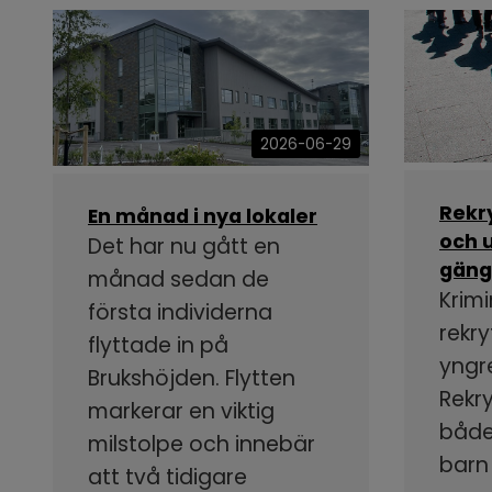
2026-06-29
Rekr
En månad i nya lokaler
och u
Det har nu gått en
gäng
månad sedan de
Krimi
första individerna
rekry
flyttade in på
yngr
Brukshöjden. Flytten
Rekr
markerar en viktig
både
milstolpe och innebär
barn
att två tidigare