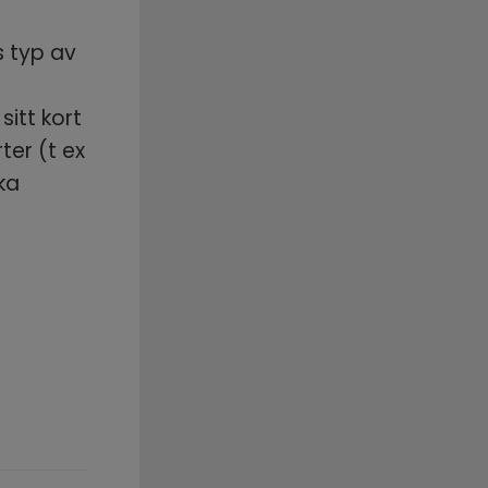
 typ av 
itt kort 
er (t ex 
a 