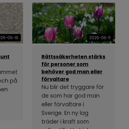
026-06-16
2026-06-11
runt
Rättssäkerheten stärks
för personer som
rammet
behöver god man eller
förvaltare
 och på
Nu blir det tryggare för
nen
de som har god man
eller förvaltare i
Sverige. En ny lag
träder i kraft som