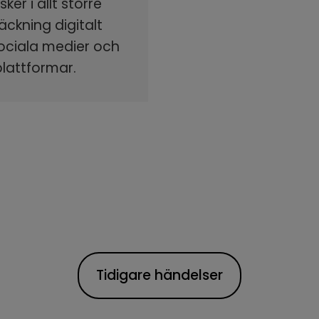
ker i allt större
äckning digitalt
sociala medier och
plattformar.
Tidigare händelser