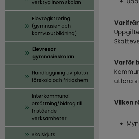
Uppg
verktyg inom skolan
Elevregistrering
Varifrå
(gymnasie- och
Uppgifte
komvuxutbildning)
Skatteve
Elevresor
gymnasieskolan
Varför 
Kommune
Handläggning av plats i
förskola och fritidshem
utföra s
Interkommunal
Vilken 
ersättning/bidrag till
fristående
verksamheter
Mynd
Skolskjuts