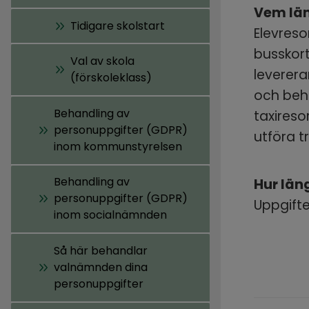
Vem läm
Tidigare skolstart
Elevreso
busskort
Val av skola
levererar
(förskoleklass)
och behö
Behandling av
taxireso
personuppgifter (GDPR)
utföra t
inom kommunstyrelsen
Behandling av
Hur län
personuppgifter (GDPR)
Uppgifte
inom socialnämnden
Så här behandlar
valnämnden dina
personuppgifter