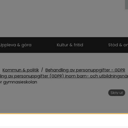
Uppleva & göra
Kultur & fritid
Stöd & o
/
Kommun & politik
/
Behandling av personuppgifter - GDPR
ing av personuppgifter (GDPR) inom barn- och utbildnings
or gymnasieskolan
Skriv ut
vresor 