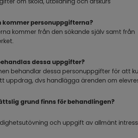
ifter om skola, utbildning och årskurs
n kommer personuppgifterna?
rna kommer från den sökande själv samt från 
rket.
behandlas dessa uppgifter?
n behandlar dessa personuppgifter för att ku
itt uppdrag, dvs handlägga ärenden om elevre
rättslig grund finns för behandlingen?
ighetsutövning och uppgift av allmänt intres