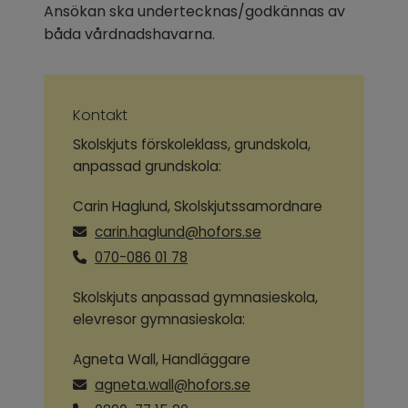
Ansökan ska undertecknas/godkännas av 
båda vårdnadshavarna.
Kontakt
Skolskjuts förskoleklass, grundskola,
anpassad grundskola:
Carin Haglund, Skolskjutssamordnare
carin.haglund@hofors.se
070-086 01 78
Skolskjuts anpassad gymnasieskola,
elevresor gymnasieskola:
Agneta Wall, Handläggare
agneta.wall@hofors.se