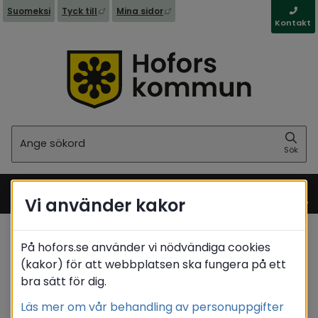
Länk till annan webbplats, öppnas i nytt fönst
Länk till annan webbplats, öppna
Suomeksi
Tyck till
Mina sidor
Kontakt
Sök
Sök
Vi använder kakor
Meny
På hofors.se använder vi nödvändiga cookies
Startsida
/
Barn & utbildning
/
Skolskjuts
(kakor) för att webbplatsen ska fungera på ett
/
Växelvis boende
bra sätt för dig.
Translate
Läs mer om vår behandling av personuppgifter