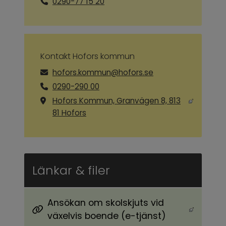
0290-77 15 20
Kontakt Hofors kommun
hofors.kommun@hofors.se
0290-290 00
Hofors Kommun, Granvägen 8, 813
Länk till annan webbplats, öppnas i ny
81 Hofors
Länkar & filer
Ansökan om skolskjuts vid
Länk till annan webbplats, öppnas i nytt föns
växelvis boende (e-tjänst)