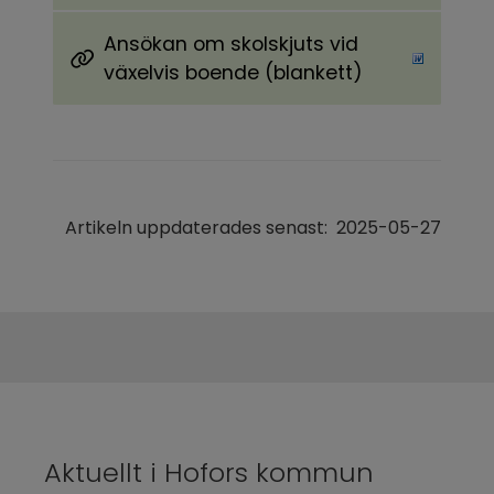
Ansökan om skolskjuts vid
Word, 67.2 kB, öppnas i nytt fönster.
växelvis boende (blankett)
Artikeln uppdaterades senast:
2025-05-27
Aktuellt i Hofors kommun