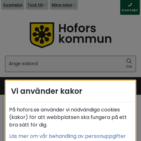
Länk till annan webbplats, öppnas i nytt fönst
Länk till annan webbplats, öppna
Suomeksi
Tyck till
Mina sidor
Kontakt
Sök
Sök
Vi använder kakor
Meny
På hofors.se använder vi nödvändiga cookies
Startsida
/
Stöd & omsorg
(kakor) för att webbplatsen ska fungera på ett
Omsorg för personer med
/
bra sätt för dig.
funktionsnedsättning
/
Gruppbostaden Kristallen
Läs mer om vår behandling av personuppgifter