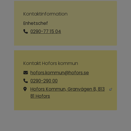
Kontaktinformation
Enhetschef
0290-77 15 04
Kontakt Hofors kommun
hofors.kommun@hofors.se
0290-290 00
Hofors Kommun, Granvägen 8, 813
Länk till annan webbplats, öppnas i ny
81 Hofors