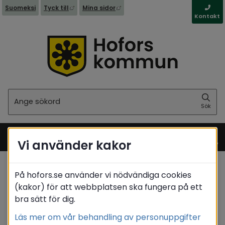
Länk till annan webbplats, öppnas i nytt fönst
Länk till annan webbplats, öppna
Suomeksi
Tyck till
Mina sidor
Kontakt
Sök
Sök
Vi använder kakor
Meny
På hofors.se använder vi nödvändiga cookies
Startsida
(kakor) för att webbplatsen ska fungera på ett
bra sätt för dig.
Translate
Läs mer om vår behandling av personuppgifter