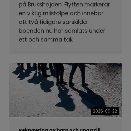
på Brukshöjden. Flytten markerar
en viktig milstolpe och innebär
att två tidigare särskilda
boenden nu har samlats under
ett och samma tak.
2026-06-22
Rekrytering av barn och unga till