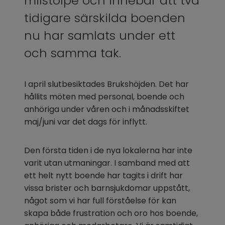
milstolpe och innebär att två 
tidigare särskilda boenden 
nu har samlats under ett 
och samma tak.
I april slutbesiktades Brukshöjden. Det har 
hållits möten med personal, boende och 
anhöriga under våren och i månadsskiftet 
maj/juni var det dags för inflytt.
Den första tiden i de nya lokalerna har inte 
varit utan utmaningar. I samband med att 
ett helt nytt boende har tagits i drift har 
vissa brister och barnsjukdomar uppstått, 
något som vi har full förståelse för kan 
skapa både frustration och oro hos boende, 