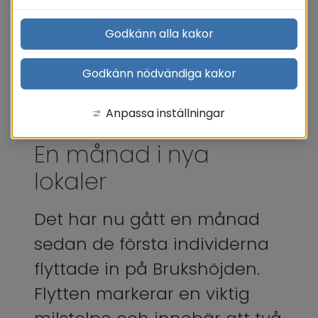
Godkänn alla kakor
Godkänn nödvändiga kakor
Anpassa inställningar
En månad i nya 
lokaler
Det har nu gått en månad 
sedan de första individerna 
flyttade in på Brukshöjden. 
Flytten markerar en viktig 