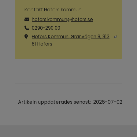
Kontakt Hofors kommun
hofors.kommun@hofors.se
0290-290 00
Hofors Kommun, Granvägen 8, 813
Länk till annan webbplats, öppnas i ny
81 Hofors
Artikeln uppdaterades senast:
2026-07-02