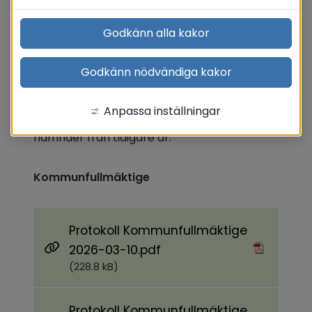
Godkänn alla kakor
Protokoll
Godkänn nödvändiga kakor
År 2026
Under 
Äldre protokoll
 kan du ta del av 
Anpassa inställningar
protokoll från Hofors kommuns olika 
nämnder från tidigare år.
Kommunfullmäktige
Protokoll Kommunfullmäktige
Pdf, 228.8 kB.
2026-03-10.pdf
(228.8 kB)
Protokoll Kommunfullmäktige