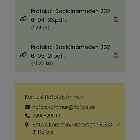
Protokoll Socialnämnden 202
Pdf, 224 kB, öppnas i nytt f
6-04-23.pdf
(224 kB)
Protokoll Socialnämnden 202
Pdf, 252.3 kB, öppnas i nytt 
6-05-21.pdf
(252.3 kB)
Kontakt Hofors kommun
hofors.kommun@hofors.se
0290-290 00
Hofors Kommun, Granvägen 8, 813
Länk till annan webbplats, öppnas i ny
81 Hofors