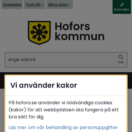
Länk till annan webbplats, öppnas i nytt fönst
Länk till annan webbplats, öppna
Suomeksi
Tyck till
Mina sidor
Kontakt
Sök
Sök
Vi använder kakor
Meny
På hofors.se använder vi nödvändiga cookies
Startsida
/
Kultur & fritid
/
Entré ungdom
(kakor) för att webbplatsen ska fungera på ett
/
Om Entré Ungdom
bra sätt för dig.
Translate
Läs mer om vår behandling av personuppgifter