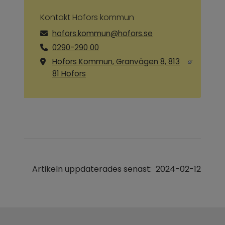
Kontakt Hofors kommun
hofors.kommun@hofors.se
0290-290 00
Hofors Kommun, Granvägen 8, 813
Länk till annan webbplats, öppnas i ny
81 Hofors
Artikeln uppdaterades senast:
2024-02-12