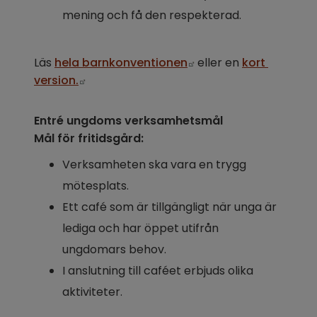
mening och få den respekterad.
Länk till annan webbp
Läs 
hela barnkonventionen
 eller en 
kort 
Länk till annan webbplats.
version.
Entré ungdoms verksamhetsmål
Mål för fritidsgård:
Verksamheten ska vara en trygg 
mötesplats.
Ett café som är tillgängligt när unga är 
lediga och har öppet utifrån 
ungdomars behov.
I anslutning till caféet erbjuds olika 
aktiviteter.