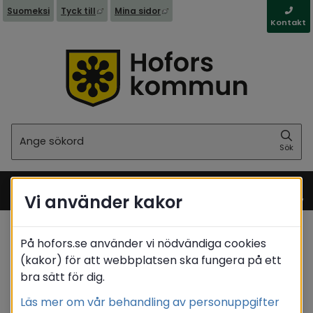
Länk till annan webbplats, öppnas i nytt fönst
Länk till annan webbplats, öppna
Suomeksi
Tyck till
Mina sidor
Kontakt
Sök
Sök
Vi använder kakor
Meny
På hofors.se använder vi nödvändiga cookies
Startsida
/
Barn & utbildning
/
Förskola
(kakor) för att webbplatsen ska fungera på ett
/
Information om Unikum
bra sätt för dig.
Translate
Läs mer om vår behandling av personuppgifter