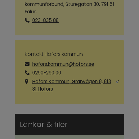
kommunförbund, Sturegatan 30, 791 51
Falun
023-835 88
Kontakt Hofors kommun
hofors.kommun@hofors.se
0290-290 00
Hofors Kommun, Granvägen 8, 813
Länk till annan webbplats, öppnas i ny
81 Hofors
Länkar & filer