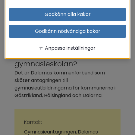
Godkänn alla kakor
Antagning 
Godkänn nödvändiga kakor
gymnasieskolan
Anpassa inställningar
Ska du söka till 
gymnasieskolan?
Det är Dalarnas kommunförbund som 
sköter antagningen till 
gymnasieutbildningarna för kommunerna i 
Gästrikland, Hälsingland och Dalarna.
Kontakt 
Gymnasieantagningen, Dalarnas