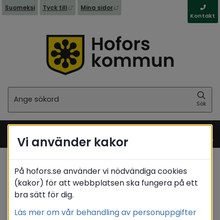
Länk till annan webbplats, öppnas i nytt fönst
Länk till annan webbplats, öppna
Suomeksi
Tyck till
Mina sidor
Kontakt
Sök
Sök
Vi använder kakor
Meny
På hofors.se använder vi nödvändiga cookies
Startsida
/
Barn & utbildning
(kakor) för att webbplatsen ska fungera på ett
/
Gymnasieutbildning
bra sätt för dig.
/
Antagning gymnasieskolan
Läs mer om vår behandling av personuppgifter
Translate