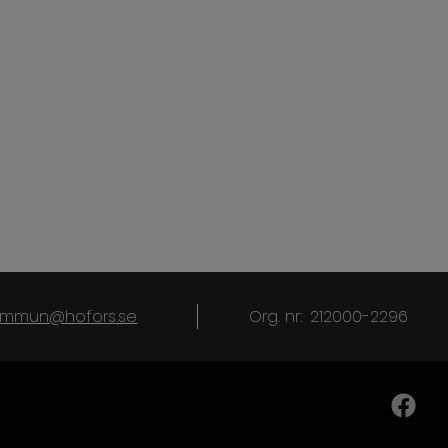
kommun@hofors.se
Org. nr:
212000-2296