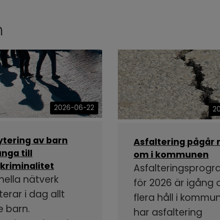
n
2026-06-22
2
ytering av barn
Asfaltering pågår 
nga till
om i kommunen
kriminalitet
Asfalteringsprog
nella nätverk
för 2026 är igång
terar i dag allt
flera håll i kommu
e barn.
har asfaltering