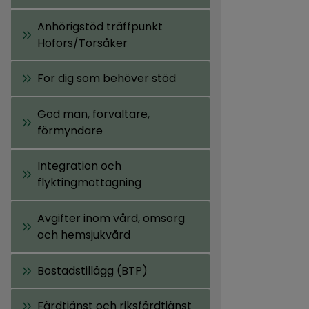
Anhörigstöd träffpunkt
Hofors/Torsåker
För dig som behöver stöd
God man, förvaltare,
förmyndare
Integration och
flyktingmottagning
Avgifter inom vård, omsorg
och hemsjukvård
Bostadstillägg (BTP)
Färdtjänst och riksfärdtjänst