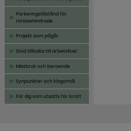
Parkeringstillstånd för
rörelsehindrade
Projekt som pågår
Stöd tillbaka till arbetslivet
Missbruk och beroende
Synpunkter och klagomål
För dig som utsatts för brott