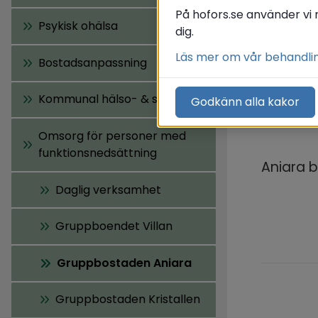
An
På hofors.se använder vi 
Psykisk ohälsa
dig.
Läs mer om vår behandli
Bostadsanpassning
Aniara ä
Kommunal hälso- & sjukvård
Godkänn alla kakor
Aniara f
Omsorg för personer med
funktionsnedsättning
Aniara b
Daglig verksamhet
Gruppboendet Villan
Gruppbostaden Aniara
Gruppbostaden Kristallen