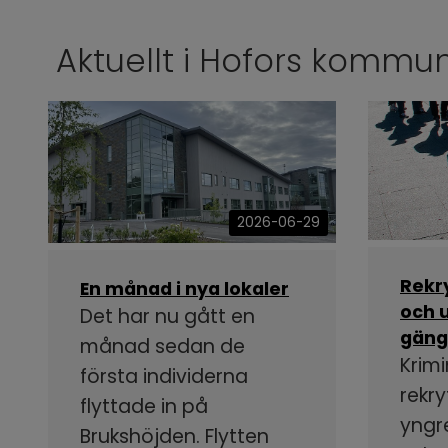
Aktuellt i Hofors kommu
2026-06-29
Rekr
En månad i nya lokaler
och u
Det har nu gått en
gäng
månad sedan de
Krimi
första individerna
rekry
flyttade in på
yngr
Brukshöjden. Flytten