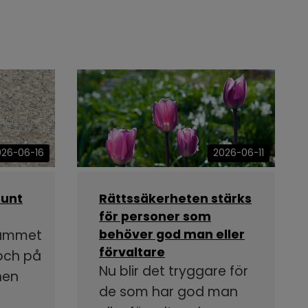
026-06-16
2026-06-11
runt
Rättssäkerheten stärks
för personer som
rammet
behöver god man eller
förvaltare
 och på
Nu blir det tryggare för
nen
de som har god man