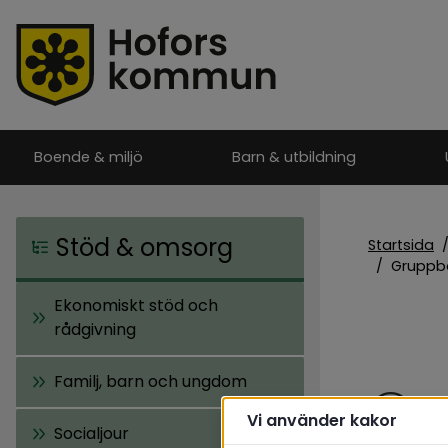
Boende & miljö
Barn & utbildning
Stöd & omsorg
Startsida
/
Gruppb
Ekonomiskt stöd och
rådgivning
Familj, barn och ungdom
Gr
Vi använder kakor
Socialjour