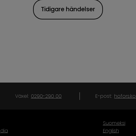
Tidigare händelser
Växel:
0290-290 00
E-post:
hofors.
Suomeksi
dia
English