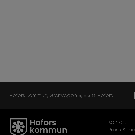
Hofors Kommun, Granvägen 8, 813 81 Hofors
Kontakt
Press & me