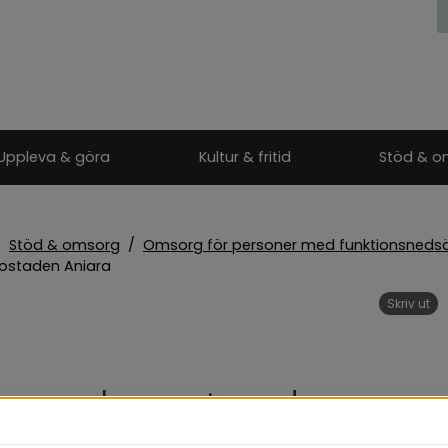
Uppleva & göra
Kultur & fritid
Stöd & o
/
Stöd & omsorg
/
Omsorg för personer med funktionsnedsä
ostaden Aniara
Skriv ut
uppbostaden 