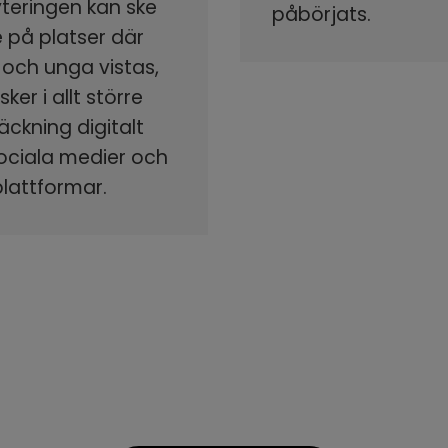
yteringen kan ske
påbörjats.
 på platser där
 och unga vistas,
ker i allt större
äckning digitalt
sociala medier och
plattformar.