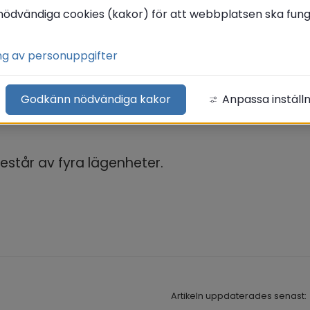
iara
nödvändiga cookies (kakor) för att webbplatsen ska funge
ng av personuppgifter
r en bostad med särskild service för vuxna enlig
Godkänn nödvändiga kakor
Anpassa inställ
inns på Granvägen 2.
estår av fyra lägenheter.
Artikeln uppdaterades senast: