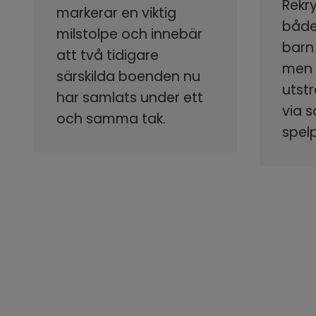
Rekr
markerar en viktig
både
milstolpe och innebär
barn
att två tidigare
men s
särskilda boenden nu
utstr
har samlats under ett
via 
och samma tak.
spel