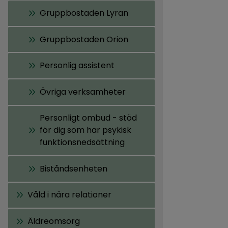
Gruppbostaden Lyran
Gruppbostaden Orion
Personlig assistent
Övriga verksamheter
Personligt ombud - stöd
för dig som har psykisk
funktionsnedsättning
Biståndsenheten
Våld i nära relationer
Äldreomsorg