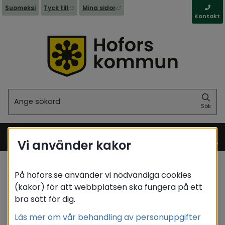
Länk till annan webbplats, öppnas i nytt fönst
Länk till annan webbplats, öppna
Suomeksi
Tyck till
Mina sidor
Kontakt
Sök
Sök
Vi använder kakor
Meny
På hofors.se använder vi nödvändiga cookies
Startsida
(kakor) för att webbplatsen ska fungera på ett
bra sätt för dig.
Translate
Läs mer om vår behandling av personuppgifter