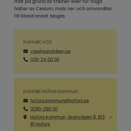
mat på grund av trikiner eller för höga 
halter av Cesium, mals ner och omvandlas 
till bland annat biogas.
Kontakt VGS
vgs@sandviken.se
026-24 00 00
Kontakt Hofors kommun
hofors.kommun@hofors.se
0290-290 00
Hofors Kommun, Granvägen 8, 813
Länk till annan webbplats, öppnas i ny
81 Hofors