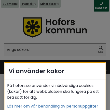
Länk till annan webbplats, öppnas i nytt fönst
Länk till annan webbplats, öppna
Suomeksi
Tyck till
Mina sidor
Kontakt
Sök
Sök
Vi använder kakor
Meny
På hofors.se använder vi nödvändiga cookies
Start
(kakor) för att webbplatsen ska fungera på ett
Translate
bra sätt för dig.
Läs mer om vår behandling av personuppgifter