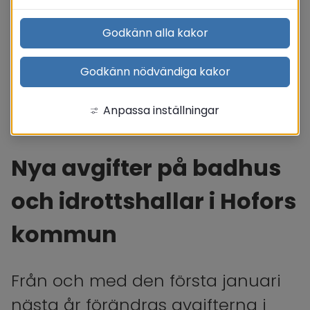
Godkänn alla kakor
Godkänn nödvändiga kakor
Anpassa inställningar
Nya avgifter på badhus 
och idrottshallar i Hofors 
kommun
Från och med den första januari 
nästa år förändras avgifterna i 