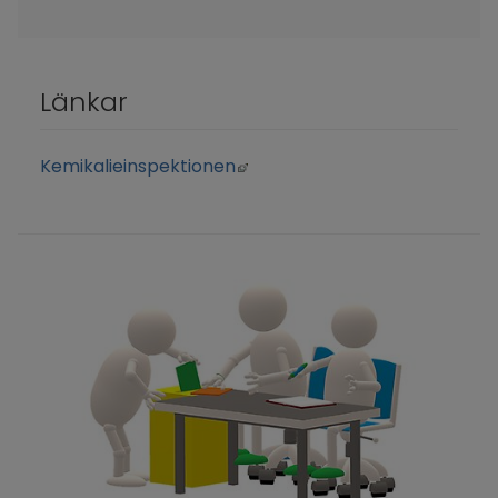
Länkar
Länk till annan webbplats, öp
Kemikalieinspektionen