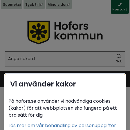
Länk till annan webbplats, öppnas i nytt fönst
Länk till annan webbplats, öppna
Suomeksi
Tyck till
Mina sidor
Kontakt
Sök
Sök
Vi använder kakor
Meny
På hofors.se använder vi nödvändiga cookies
Start
(kakor) för att webbplatsen ska fungera på ett
Translate
bra sätt för dig.
Läs mer om vår behandling av personuppgifter