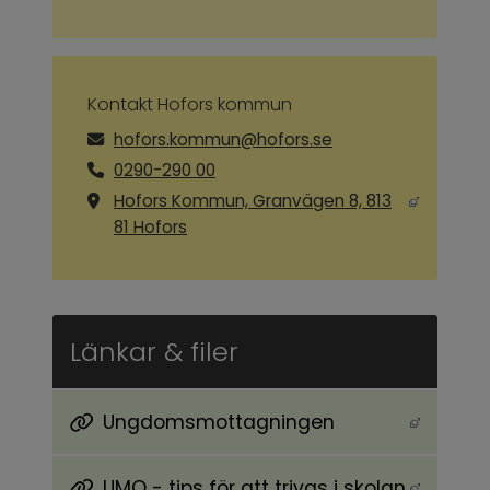
Kontakt Hofors kommun
hofors.kommun@hofors.se
0290-290 00
Hofors Kommun, Granvägen 8, 813
Länk till annan webbplats, öppnas i ny
81 Hofors
Länkar & filer
Ungdomsmottagningen
Länk till annan webbplats, öppnas i nytt föns
UMO - tips för att trivas i skolan