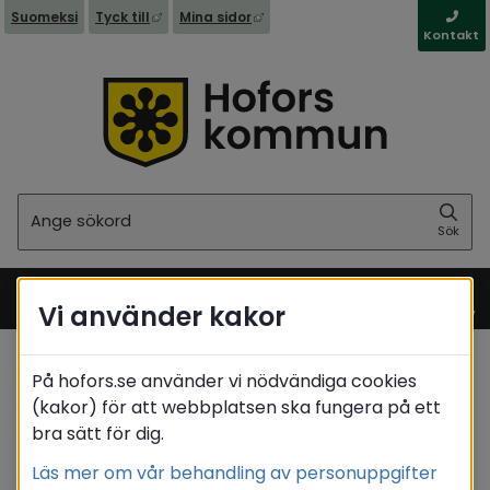
Länk till annan webbplats, öppnas i nytt fönst
Länk till annan webbplats, öppna
Suomeksi
Tyck till
Mina sidor
Kontakt
Sök
Sök
Vi använder kakor
Meny
På hofors.se använder vi nödvändiga cookies
Startsida
/
Stöd & omsorg
/
Psykisk ohälsa
(kakor) för att webbplatsen ska fungera på ett
bra sätt för dig.
Translate
Läs mer om vår behandling av personuppgifter