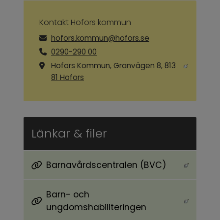
Kontakt Hofors kommun
hofors.kommun@hofors.se
0290-290 00
Hofors Kommun, Granvägen 8, 813
Länk till annan webbplats, öppnas i ny
81 Hofors
Länkar & filer
Barnavårdscentralen (BVC)
Länk till annan webbplats, öppnas i nytt föns
Barn- och
Länk till annan webbplats, öppnas i nytt föns
ungdomshabiliteringen