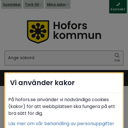
Länk till annan webbplats, öppnas i nytt fönst
Länk till annan webbplats, öppna
Suomeksi
Tyck till
Mina sidor
Kontakt
Sök
Sök
Vi använder kakor
Meny
På hofors.se använder vi nödvändiga cookies
Startsida
/
Stöd & omsorg
/
Psykisk ohälsa
(kakor) för att webbplatsen ska fungera på ett
bra sätt för dig.
Translate
Läs mer om vår behandling av personuppgifter