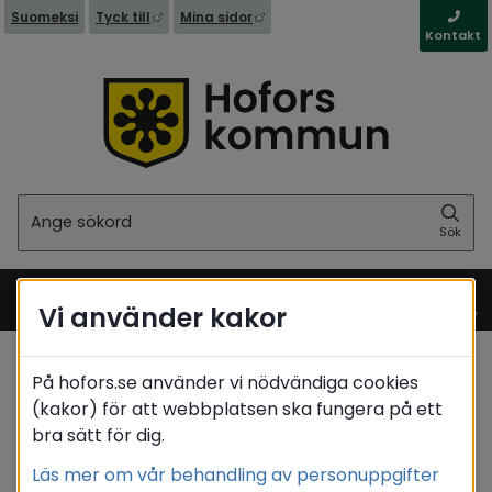
Länk till annan webbplats, öppnas i nytt fönst
Länk till annan webbplats, öppna
Suomeksi
Tyck till
Mina sidor
Kontakt
Sök
Sök
Vi använder kakor
Meny
På hofors.se använder vi nödvändiga cookies
Startsida
(kakor) för att webbplatsen ska fungera på ett
bra sätt för dig.
Translate
Läs mer om vår behandling av personuppgifter