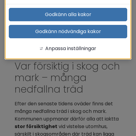
Godkänn alla kakor
Godkänn nödvändiga kakor
Anpassa inställningar
Var försiktig i skog och 
mark – många 
nedfallna träd
Efter den senaste tidens oväder finns det 
många nedfallna träd i skog och mark. 
Kommunen uppmanar därför alla att iaktta 
stor försiktighet
 vid vistelse utomhus, 
särskilt i skogsområden där träd kan ligga 