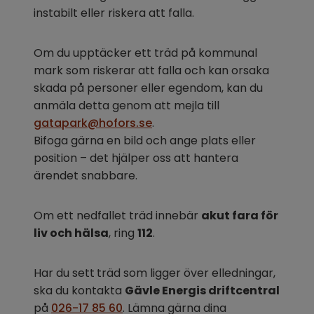
instabilt eller riskera att falla.
Om du upptäcker ett träd på kommunal 
mark som riskerar att falla och kan orsaka 
skada på personer eller egendom, kan du 
anmäla detta genom att mejla till 
gatapark@hofors.se
.
Bifoga gärna en bild och ange plats eller 
position – det hjälper oss att hantera 
ärendet snabbare.
Om ett nedfallet träd innebär 
akut fara för 
liv och hälsa
, ring 
112
.
Har du sett
träd som ligger över elledningar, 
ska du kontakta 
Gävle Energis driftcentral 
på 
026-17 85 60
. Lämna gärna dina 