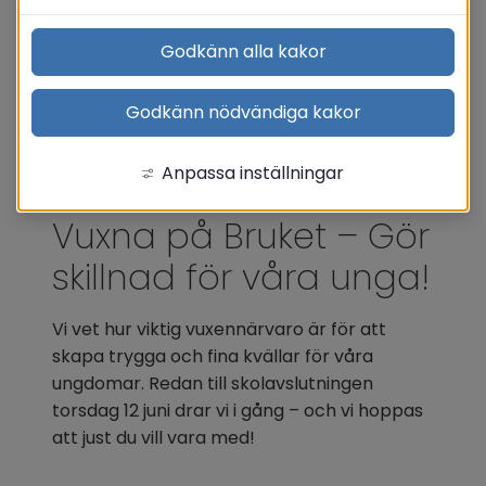
Godkänn alla kakor
Godkänn nödvändiga kakor
Anpassa inställningar
Vuxna på Bruket – Gör 
skillnad för våra unga!
Vi vet hur viktig vuxennärvaro är för att 
skapa trygga och fina kvällar för våra 
ungdomar. Redan till skolavslutningen 
torsdag 12 juni drar vi i gång – och vi hoppas 
att just du vill vara med!