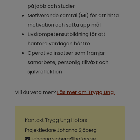
på jobb och studier
Motiverande samtal (MI) för att hitta 
motivation och sätta upp mål
Livskompetensutbildning för att 
hantera vardagen bättre
Operativa insatser som främjar 
samarbete, personlig tillväxt och 
självreflektion
Vill du veta mer? 
Läs mer om Trygg Ung 
Kontakt Trygg Ung Hofors
Projektledare Johanna Sjöberg
johanna.sjoberg@hofors.se