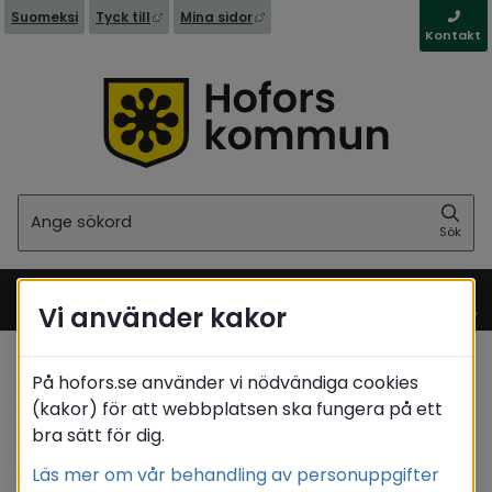
Länk till annan webbplats, öppnas i nytt fönst
Länk till annan webbplats, öppna
Suomeksi
Tyck till
Mina sidor
Kontakt
Sök
Sök
Vi använder kakor
Meny
På hofors.se använder vi nödvändiga cookies
Startsida
(kakor) för att webbplatsen ska fungera på ett
bra sätt för dig.
Translate
Läs mer om vår behandling av personuppgifter