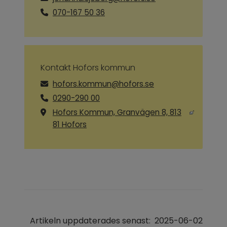
070-167 50 36
Kontakt Hofors kommun
hofors.kommun@hofors.se
0290-290 00
Hofors Kommun, Granvägen 8, 813
Länk till annan webbplats, öppnas i ny
81 Hofors
Artikeln uppdaterades senast:
2025-06-02