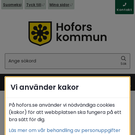
Länk till annan webbplats, öppnas i nytt fönst
Länk till annan webbplats, öppna
Suomeksi
Tyck till
Mina sidor
Kontakt
Sök
Sök
Vi använder kakor
Meny
På hofors.se använder vi nödvändiga cookies
Startsida
(kakor) för att webbplatsen ska fungera på ett
bra sätt för dig.
Translate
Läs mer om vår behandling av personuppgifter