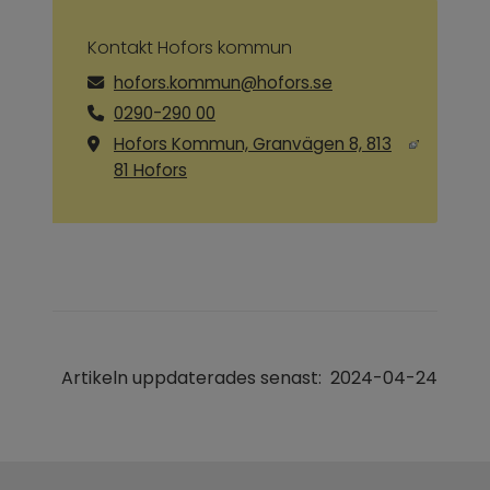
Kontakt Hofors kommun
hofors.kommun@hofors.se
0290-290 00
Hofors Kommun, Granvägen 8, 813
Länk till annan webbplats, öppnas i ny
81 Hofors
Artikeln uppdaterades senast:
2024-04-24