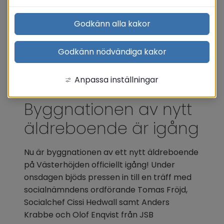
Godkänn alla kakor
Godkänn nödvändiga kakor
Anpassa inställningar
Byggnationen av nytt 
äldreboende är igång
Nu är byggnationen av ett nytt äldreboende 
på Västerhöjden officiellt igång! Under 
onsdagen bjöds pressen in till en träff med 
socialnämndens ordförande Tomas Fröjd, 
Socialchef Cissi Hedwall samt Anders 
Krabbe och Olof Enqvist från JSB 