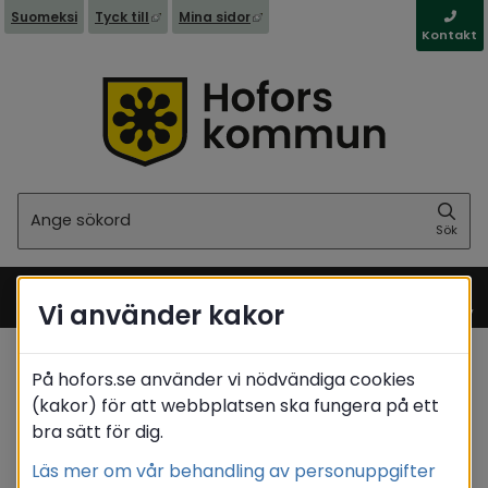
Länk till annan webbplats, öppnas i nytt fönst
Länk till annan webbplats, öppna
Suomeksi
Tyck till
Mina sidor
Kontakt
Sök
Sök
Vi använder kakor
Meny
Startsida
/
Boende & miljö
På hofors.se använder vi nödvändiga cookies
/
Samhällsplanering
/
Detaljplanering
(kakor) för att webbplatsen ska fungera på ett
/
Pågående planarbeten
bra sätt för dig.
Translate
Läs mer om vår behandling av personuppgifter