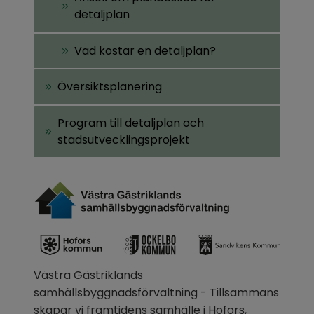
detaljplan
Vad kostar en detaljplan?
Översiktsplanering
Program till detaljplan och
stadsutvecklingsprojekt
Västra Gästriklands 
samhällsbyggnadsförvaltning - Tillsammans 
skapar vi framtidens samhälle i Hofors, 