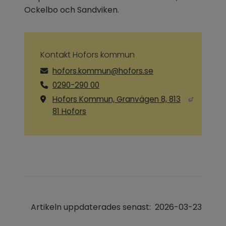
Ockelbo och Sandviken.
Kontakt Hofors kommun
hofors.kommun@hofors.se
0290-290 00
Hofors Kommun, Granvägen 8, 813
Länk till annan webbplats, öppnas i ny
81 Hofors
Artikeln uppdaterades senast:
2026-03-23