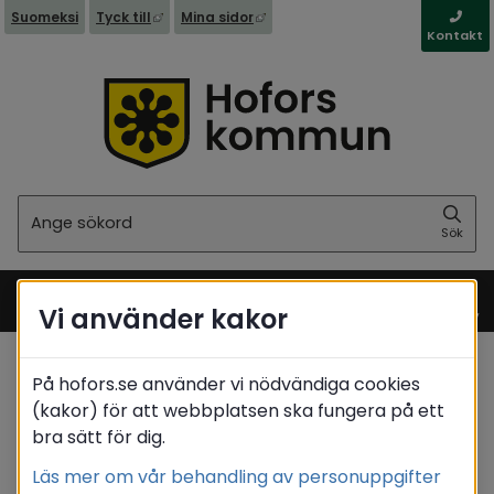
Länk till annan webbplats, öppnas i nytt fönst
Länk till annan webbplats, öppna
Suomeksi
Tyck till
Mina sidor
Kontakt
Sök
Sök
Vi använder kakor
Meny
Startsida
/
Boende & miljö
På hofors.se använder vi nödvändiga cookies
/
Samhällsplanering
/
Detaljplanering
(kakor) för att webbplatsen ska fungera på ett
/
Detaljplaneprocessen
bra sätt för dig.
Translate
Läs mer om vår behandling av personuppgifter