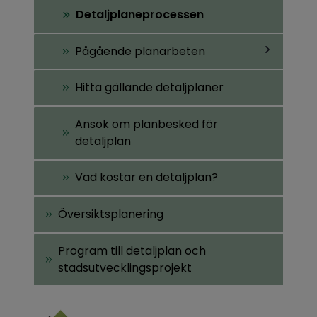
Undersidor
Detaljplaneprocessen
för
Detaljplane
Pågående planarbeten
Undersidor
Hitta gällande detaljplaner
för
Pågående
planarbete
Ansök om planbesked för
detaljplan
Vad kostar en detaljplan?
Översiktsplanering
Program till detaljplan och
stadsutvecklingsprojekt