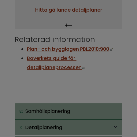
Hitta gällande detaljplaner
Relaterad information
Länk till 
Plan- och bygglagen PBL2010:900
Boverkets guide för 
Länk till annan webbp
detaljplaneprocessen
Samhällsplanering
Detaljplanering