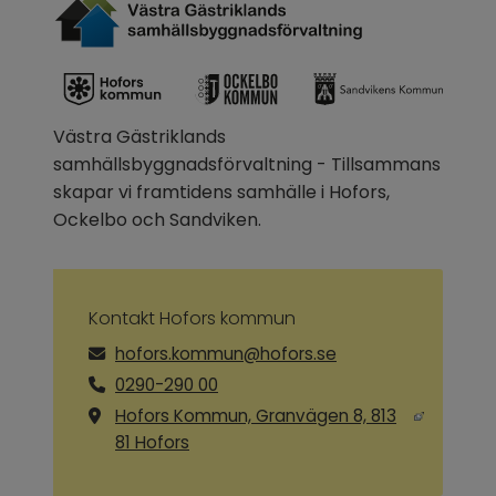
Västra Gästriklands 
samhällsbyggnadsförvaltning - Tillsammans 
skapar vi framtidens samhälle i Hofors, 
Ockelbo och Sandviken.
Kontakt Hofors kommun
hofors.kommun@hofors.se
0290-290 00
Hofors Kommun, Granvägen 8, 813
Länk till annan webbplats, öppnas i ny
81 Hofors