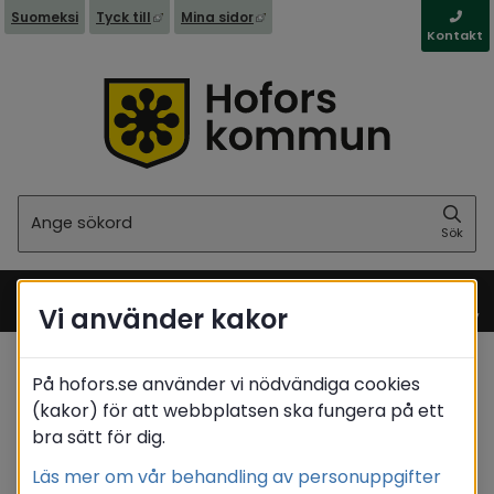
Länk till annan webbplats, öppnas i nytt fönst
Länk till annan webbplats, öppna
Suomeksi
Tyck till
Mina sidor
Kontakt
Sök
Sök
Vi använder kakor
Meny
På hofors.se använder vi nödvändiga cookies
Startsida
(kakor) för att webbplatsen ska fungera på ett
bra sätt för dig.
Translate
Läs mer om vår behandling av personuppgifter