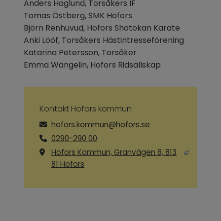
Anders Haglund, Torsåkers IF
Tomas Östberg, SMK Hofors
Björn Renhuvud, Hofors Shotokan Karate
Anki Lööf, Torsåkers Hästintresseförening
Katarina Petersson, Torsåker
Emma Wängelin, Hofors Ridsällskap
Kontakt Hofors kommun
hofors.kommun@hofors.se
0290-290 00
Hofors Kommun, Granvägen 8, 813
Länk till annan webbplats, öppnas i ny
81 Hofors