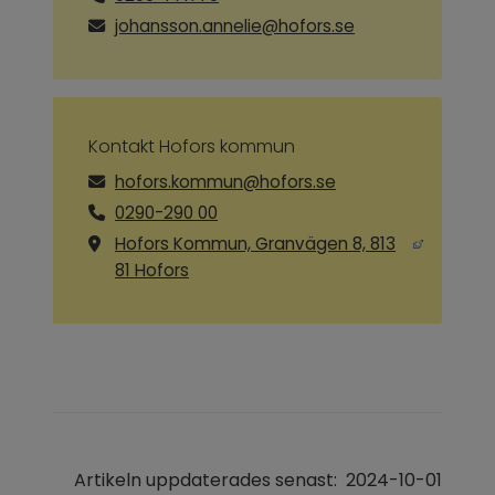
johansson.annelie@hofors.se
Kontakt Hofors kommun
hofors.kommun@hofors.se
0290-290 00
Hofors Kommun, Granvägen 8, 813
Länk till annan webbplats, öppnas i ny
81 Hofors
Artikeln uppdaterades senast:
2024-10-01