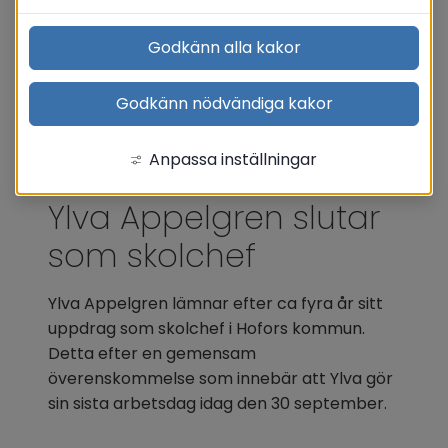
Godkänn alla kakor
Godkänn nödvändiga kakor
Anpassa inställningar
Ylva Appelgren slutar 
som skolchef
Ylva Appelgren lämnar efter ca fyra år sitt 
uppdrag som skolchef i Hofors kommun. 
Detta efter en gemensam 
överenskommelse som innebär att Ylva gör 
sin sista arbetsdag idag den 30 september.