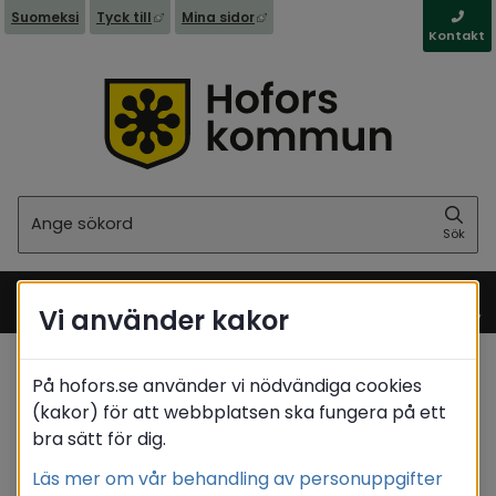
Länk till annan webbplats, öppnas i nytt fönst
Länk till annan webbplats, öppna
Suomeksi
Tyck till
Mina sidor
Kontakt
Sök
Sök
Vi använder kakor
Meny
På hofors.se använder vi nödvändiga cookies
Startsida
(kakor) för att webbplatsen ska fungera på ett
bra sätt för dig.
Translate
Läs mer om vår behandling av personuppgifter