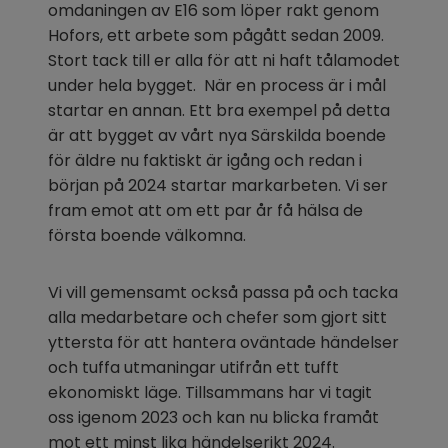
omdaningen av E16 som löper rakt genom 
Hofors, ett arbete som pågått sedan 2009. 
Stort tack till er alla för att ni haft tålamodet 
under hela bygget.  När en process är i mål 
startar en annan. Ett bra exempel på detta 
är att bygget av vårt nya Särskilda boende 
för äldre nu faktiskt är igång och redan i 
början på 2024 startar markarbeten. Vi ser 
fram emot att om ett par år få hälsa de 
första boende välkomna.  
Vi vill gemensamt också passa på och tacka 
alla medarbetare och chefer som gjort sitt 
yttersta för att hantera oväntade händelser 
och tuffa utmaningar utifrån ett tufft 
ekonomiskt läge. Tillsammans har vi tagit 
oss igenom 2023 och kan nu blicka framåt 
mot ett minst lika händelserikt 2024.