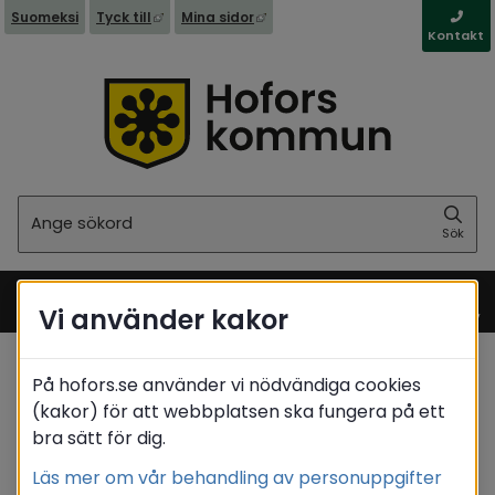
Länk till annan webbplats, öppnas i nytt fönst
Länk till annan webbplats, öppna
Suomeksi
Tyck till
Mina sidor
Kontakt
Sök
Sök
Vi använder kakor
Meny
På hofors.se använder vi nödvändiga cookies
Startsida
(kakor) för att webbplatsen ska fungera på ett
bra sätt för dig.
Translate
Läs mer om vår behandling av personuppgifter